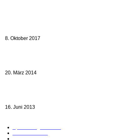
Beliebte Beiträge
weg.de Bahntickets für 29,90 € (1. Fahrt) und 49,90 € (Hin- und
Rückfahrt)
8. Oktober 2017
Mit dem TGV bereits ab 18,90 € nach Paris – der Hauptstadt
Frankreichs entgegen
20. März 2014
Sparpreis Familie – Mit der ganzen Familie durch ganz Deutschland
ab 49,- Euro
16. Juni 2013
Kategorie-Übersicht
Spezial-Angebote
179
Nachrichten
159
Bahn
127