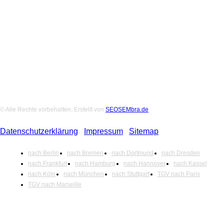
Folge uns auf Social-Media
© Alle Rechte vorbehalten. Erstellt von
SEOSEMbra.de
Datenschutzerklärung
|
Impressum
|
Sitemap
nach Berlin
nach Bremen
nach Dortmund
nach Dresden
nach Frankfurt
nach Hamburg
nach Hannover
nach Kassel
nach Köln
nach München
nach Stuttgart
TGV nach Paris
TGV nach Marseille