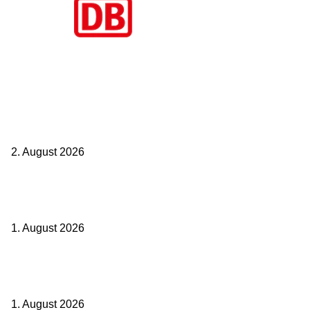
Aktuelle Beiträge
BahnCard vor der Buchung kaufen? Der Fehler kostet viele sofort
Geld
2. August 2026
Ticket weitergeben: Wann Bahntickets übertragbar sind und wann
nicht
1. August 2026
Italien ab 19,99 Euro: Dieser Bahn-Deal macht Sommerurlaub ohne
Flug wieder spannend
1. August 2026