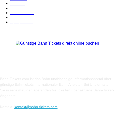
Hotel
28
Videos
19
BahnCard
19
Verbindungen
18
Sparpreis
16
Über Uns
Bahn-Tickets.com ist das Bahn unabhängige Informationsportal über
günstige Bahntickets internationaler Bahn Anbieter. Bei Uns erhalten
Sie in regelmäßigen Abständen Neugkeiten über aktuelle Bahn-Ticket-
Angebote.
Kontakt:
kontakt@bahn-tickets.com