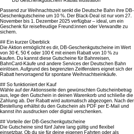
DB Geschenkgutschein Rabatt Illustration
Passend zur Weihnachtszeit senkt die Deutsche Bahn ihre DB-
Geschenkgutscheine um 10 %. Der Black‑Deal ist nur vom 27.
November bis 1. Dezember 2025 verfügbar – ideal, um ein
Geschenk für reisefreudige Freund:innen oder Verwandte zu
sichern.
## Ein kurzer Überblick
Die Aktion ermöglicht es dir, DB‑Geschenkgutscheine im Wert
von 30 €, 50 € oder 100 € mit einem Rabatt von 10 % zu
kaufen. Du kannst diese Gutscheine für Bahnreisen,
BahnCard‑Käufe und andere Services der Deutschen Bahn
einlösen. Aufgrund des begrenzten Zeitfensters eignet sich der
Rabatt hervorragend für spontane Weihnachtseinkäufe.
## So funktioniert der Kauf
Wähle auf der Aktionsseite den gewünschten Gutscheinbetrag
aus, lege den Gutschein in deinen Warenkorb und schließe die
Zahlung ab. Der Rabatt wird automatisch abgezogen. Nach der
Bestellung erhältst du den Gutschein als PDF per E‑Mail und
kannst ihn ausdrucken oder digital verschenken.
## Vorteile der DB‑Geschenkgutscheine
Die Gutscheine sind fünf Jahre lang gültig und flexibel
einsetzbar. Ob du sie für deine eigenen Fahrten oder als