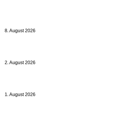
Zugbindung aufgehoben beim Sparpreis: Wann Sie einen anderen
Zug nehmen dürfen
8. August 2026
BahnCard vor der Buchung kaufen? Der Fehler kostet viele sofort
Geld
2. August 2026
Ticket weitergeben: Wann Bahntickets übertragbar sind und wann
nicht
1. August 2026
Beliebte Beiträge
weg.de Bahntickets für 29,90 € (1. Fahrt) und 49,90 € (Hin- und
Rückfahrt)