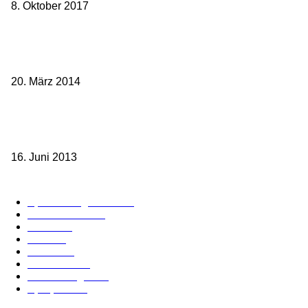
8. Oktober 2017
Mit dem TGV bereits ab 18,90 € nach Paris – der Hauptstadt
Frankreichs entgegen
20. März 2014
Sparpreis Familie – Mit der ganzen Familie durch ganz Deutschland
ab 49,- Euro
16. Juni 2013
Kategorie-Übersicht
Spezial-Angebote
179
Nachrichten
160
Bahn
127
Hotel
28
Videos
19
BahnCard
19
Verbindungen
18
Sparpreis
16