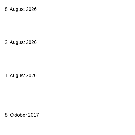
8. August 2026
BahnCard vor der Buchung kaufen? Der Fehler kostet viele sofort
Geld
2. August 2026
Ticket weitergeben: Wann Bahntickets übertragbar sind und wann
nicht
1. August 2026
Beliebte Beiträge
weg.de Bahntickets für 29,90 € (1. Fahrt) und 49,90 € (Hin- und
Rückfahrt)
8. Oktober 2017
Mit dem TGV bereits ab 18,90 € nach Paris – der Hauptstadt