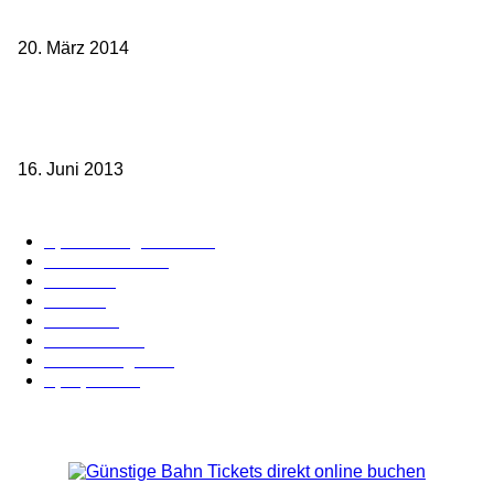
Frankreichs entgegen
20. März 2014
Sparpreis Familie – Mit der ganzen Familie durch ganz Deutschland
ab 49,- Euro
16. Juni 2013
Kategorie-Übersicht
Spezial-Angebote
179
Nachrichten
160
Bahn
127
Hotel
28
Videos
19
BahnCard
19
Verbindungen
18
Sparpreis
16