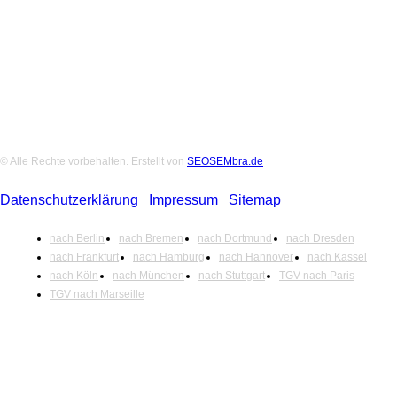
Folge uns auf Social-Media
© Alle Rechte vorbehalten. Erstellt von
SEOSEMbra.de
Datenschutzerklärung
|
Impressum
|
Sitemap
nach Berlin
nach Bremen
nach Dortmund
nach Dresden
nach Frankfurt
nach Hamburg
nach Hannover
nach Kassel
nach Köln
nach München
nach Stuttgart
TGV nach Paris
TGV nach Marseille