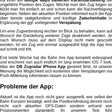
via einer auf
Google Maps basierten Kartendarstellung
di
ungefähre Position des Zuges. Möchte man den Zug folgen so
klickt man ihn einfach an und schon kann die Nachverfolgung
beginnen. Neben der aktuellen Position informiert euch die App
über bereits stattgefundene und künftige
Zwischenhalte
in
Ergänzung der ggf. vorliegenden
Verspätung
.
Um eine Zugverbindung leichter im Blick zu behalten, kann auf
Wunsch die Darstellung weiterer Züge deaktiviert werden. Je
nach Wunsch muss auf dem Display nicht mehr gescrollt
werden. Ist ein Zug erst einmal ausgewählt folgt die App ihm
auf schritt und tritt.
Erst letzte Woche hat die Bahn ihre App komplett redesigned
und erscheint nun auch endlich im lang ersehnten iOS 7 look.
Was der
DB Zugradar iPhone App
generell fehlt, ist unsere
Meinung die Möglichkeit sich kostenlos über Verspätungen via
Push-Mitteilung informieren lassen zu können.
Probleme der App:
Aktuell ist die App noch nicht ganz ausgereift, wie selbst der
Bahn Konzern bestätigt, wird die Positionsfindung derzeit noch
nicht nach aktuellen GPS-Daten sondern anhand von
Prognosewerten dargestellt. Im unserem Test fuhr