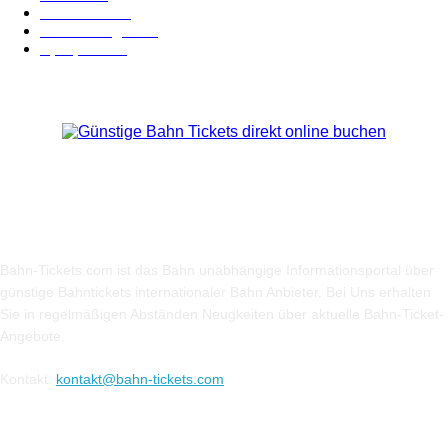
BahnCard
19
Verbindungen
18
Sparpreis
16
Über Uns
Bahn-Tickets.com ist das Bahn unabhängige Informationsportal über
günstige Bahntickets internationaler Bahn Anbieter. Bei Uns erhalten
Sie in regelmäßigen Abständen Neugkeiten über aktuelle Bahn-Ticket-
Angebote.
Kontakt:
kontakt@bahn-tickets.com