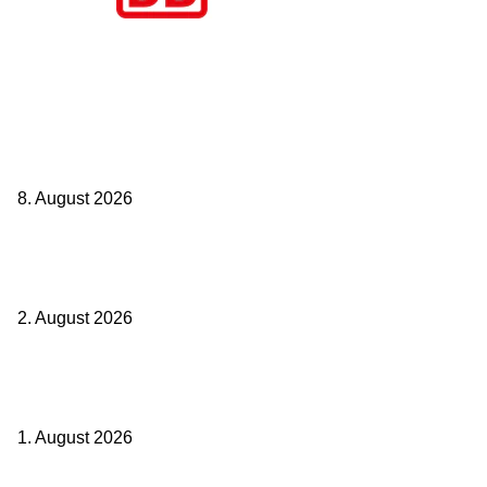
Aktuelle Beiträge
Zugbindung aufgehoben beim Sparpreis: Wann Sie einen anderen
Zug nehmen dürfen
8. August 2026
BahnCard vor der Buchung kaufen? Der Fehler kostet viele sofort
Geld
2. August 2026
Ticket weitergeben: Wann Bahntickets übertragbar sind und wann
nicht
1. August 2026
Beliebte Beiträge