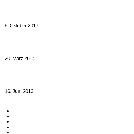
weg.de Bahntickets für 29,90 € (1. Fahrt) und 49,90 € (Hin- und
Rückfahrt)
8. Oktober 2017
Mit dem TGV bereits ab 18,90 € nach Paris – der Hauptstadt
Frankreichs entgegen
20. März 2014
Sparpreis Familie – Mit der ganzen Familie durch ganz Deutschland
ab 49,- Euro
16. Juni 2013
Kategorie-Übersicht
Spezial-Angebote
179
Nachrichten
160
Bahn
127
Hotel
28
Videos
19