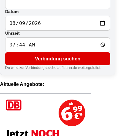
Datum
Uhrzeit
Verbindung suchen
Du wirst zur Verbindungssuche auf bahn.de weitergeleitet.
Aktuelle Angebote: