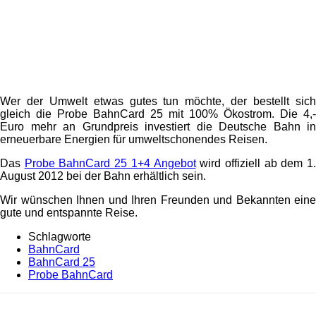
Wer der Umwelt etwas gutes tun möchte, der bestellt sich
gleich die Probe BahnCard 25 mit 100% Ökostrom. Die 4,-
Euro mehr an Grundpreis investiert die Deutsche Bahn in
erneuerbare Energien für umweltschonendes Reisen.
Das
Probe BahnCard 25 1+4 Angebot
wird offiziell ab dem 1
August 2012 bei der Bahn erhältlich sein.
Wir wünschen Ihnen und Ihren Freunden und Bekannten eine
gute und entspannte Reise.
Schlagworte
BahnCard
BahnCard 25
Probe BahnCard