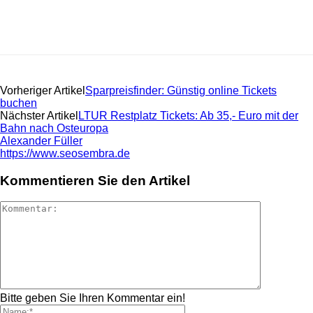
Vorheriger Artikel
Sparpreisfinder: Günstig online Tickets
buchen
Nächster Artikel
LTUR Restplatz Tickets: Ab 35,- Euro mit der
Bahn nach Osteuropa
Alexander Füller
https://www.seosembra.de
Kommentieren Sie den Artikel
Bitte geben Sie Ihren Kommentar ein!