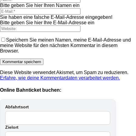
Bitte geben Sie hier Ihren Namen ein
Sie haben eine falsche E-Mail-Adresse eingegeben!
Bitte geben Sie hier Ihre E-Mail-Adresse ein
Speichern Sie meinen Namen, meine E-Mail-Adresse und
meine Website für den nächsten Kommentar in diesem
Browser.
Diese Website verwendet Akismet, um Spam zu reduzieren.
Erfahre, wie deine Kommentardaten verarbeitet werden.
Online Bahnticket buchen:
Abfahrtsort
Zielort