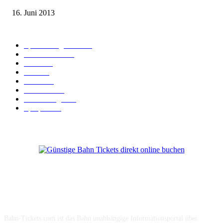
16. Juni 2013
Kategorie-Übersicht
Spezial-Angebote
179
Nachrichten
159
Bahn
127
Hotel
28
Videos
19
BahnCard
19
Verbindungen
18
Sparpreis
16
Über Uns
Bahn-Tickets.com ist das Bahn unabhängige Informationsportal über