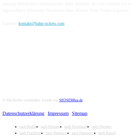
günstige Bahntickets internationaler Bahn Anbieter. Bei Uns erhalten Sie in
regelmäßigen Abständen Neugkeiten über aktuelle Bahn-Ticket-Angebote.
Kontakt:
kontakt@bahn-tickets.com
Folge uns auf Social-Media
© Alle Rechte vorbehalten. Erstellt von
SEOSEMbra.de
Datenschutzerklärung
|
Impressum
|
Sitemap
nach Berlin
nach Bremen
nach Dortmund
nach Dresden
nach Frankfurt
nach Hamburg
nach Hannover
nach Kassel