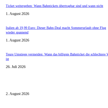
Ticket weitergeben: Wann Bahntickets übertragbar sind und wann nicht
1. August 2026
Italien ab 19,99 Euro: Dieser Bahn-Deal macht Sommerurlaub ohne Flug
wieder spannend
1. August 2026
Teure Umstiege vermeiden: Wann das billigste Bahnticket die schlechtere 
ist
26. Juli 2026
Aktuelle Beiträge
BahnCard vor der Buchung kaufen? Der Fehler kostet viele sofort Geld
2. August 2026
Ticket weitergeben: Wann Bahntickets übertragbar sind und wann nicht