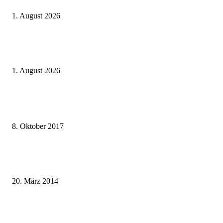
1. August 2026
Italien ab 19,99 Euro: Dieser Bahn-Deal macht Sommerurlaub ohne Flug
wieder spannend
1. August 2026
Beliebte Beiträge
weg.de Bahntickets für 29,90 € (1. Fahrt) und 49,90 € (Hin- und Rückfahr
8. Oktober 2017
Mit dem TGV bereits ab 18,90 € nach Paris – der Hauptstadt Frankreichs
entgegen
20. März 2014
Sparpreis Familie – Mit der ganzen Familie durch ganz Deutschland ab 49
Euro