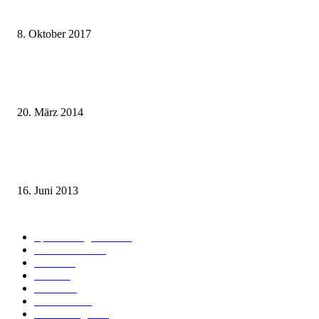
weg.de Bahntickets für 29,90 € (1. Fahrt) und 49,90 € (Hin- und Rückfahr
8. Oktober 2017
Mit dem TGV bereits ab 18,90 € nach Paris – der Hauptstadt Frankreichs
entgegen
20. März 2014
Sparpreis Familie – Mit der ganzen Familie durch ganz Deutschland ab 49
Euro
16. Juni 2013
Kategorie-Übersicht
Spezial-Angebote
179
Nachrichten
160
Bahn
127
Hotel
28
Videos
19
BahnCard
19
Verbindungen
18