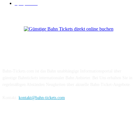
Sparpreis
16
Über Uns
Bahn-Tickets.com ist das Bahn unabhängige Informationsportal über
günstige Bahntickets internationaler Bahn Anbieter. Bei Uns erhalten Sie in
regelmäßigen Abständen Neugkeiten über aktuelle Bahn-Ticket-Angebote.
Kontakt:
kontakt@bahn-tickets.com
Folge uns auf Social-Media