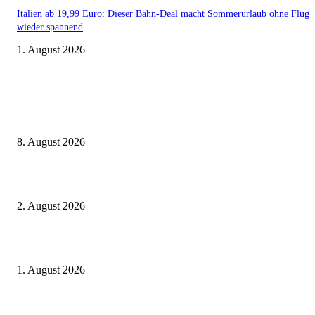
Italien ab 19,99 Euro: Dieser Bahn-Deal macht Sommerurlaub ohne Flug
wieder spannend
1. August 2026
Aktuelle Beiträge
Zugbindung aufgehoben beim Sparpreis: Wann Sie einen anderen Zug ne
dürfen
8. August 2026
BahnCard vor der Buchung kaufen? Der Fehler kostet viele sofort Geld
2. August 2026
Ticket weitergeben: Wann Bahntickets übertragbar sind und wann nicht
1. August 2026
Beliebte Beiträge