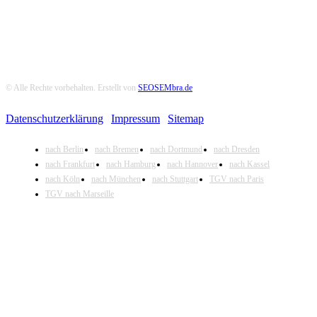
© Alle Rechte vorbehalten. Erstellt von
SEOSEMbra.de
Datenschutzerklärung
|
Impressum
|
Sitemap
nach Berlin
nach Bremen
nach Dortmund
nach Dresden
nach Frankfurt
nach Hamburg
nach Hannover
nach Kassel
nach Köln
nach München
nach Stuttgart
TGV nach Paris
TGV nach Marseille