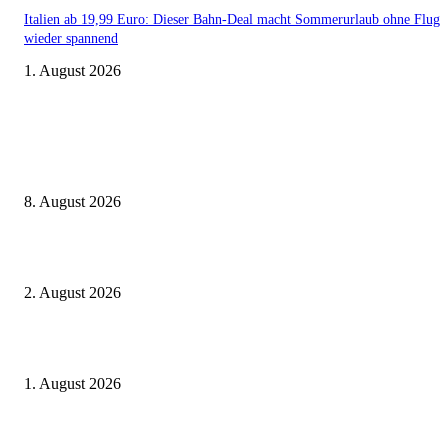
Italien ab 19,99 Euro: Dieser Bahn-Deal macht Sommerurlaub ohne Flug
wieder spannend
1. August 2026
Aktuelle Beiträge
Zugbindung aufgehoben beim Sparpreis: Wann Sie einen anderen Zug ne
dürfen
8. August 2026
BahnCard vor der Buchung kaufen? Der Fehler kostet viele sofort Geld
2. August 2026
Ticket weitergeben: Wann Bahntickets übertragbar sind und wann nicht
1. August 2026
Beliebte Beiträge