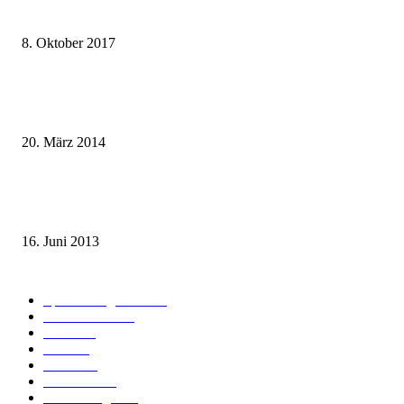
weg.de Bahntickets für 29,90 € (1. Fahrt) und 49,90 € (Hin- und Rückfahr
8. Oktober 2017
Mit dem TGV bereits ab 18,90 € nach Paris – der Hauptstadt Frankreichs
entgegen
20. März 2014
Sparpreis Familie – Mit der ganzen Familie durch ganz Deutschland ab 49
Euro
16. Juni 2013
Kategorie-Übersicht
Spezial-Angebote
179
Nachrichten
160
Bahn
127
Hotel
28
Videos
19
BahnCard
19
Verbindungen
18