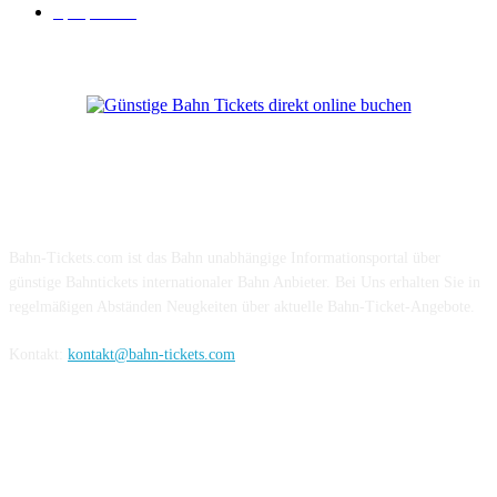
Sparpreis
16
Über Uns
Bahn-Tickets.com ist das Bahn unabhängige Informationsportal über
günstige Bahntickets internationaler Bahn Anbieter. Bei Uns erhalten Sie in
regelmäßigen Abständen Neugkeiten über aktuelle Bahn-Ticket-Angebote.
Kontakt:
kontakt@bahn-tickets.com
Folge uns auf Social-Media