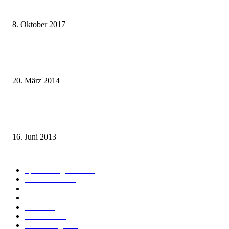
weg.de Bahntickets für 29,90 € (1. Fahrt) und 49,90 € (Hin- und Rückfahr
8. Oktober 2017
Mit dem TGV bereits ab 18,90 € nach Paris – der Hauptstadt Frankreichs
entgegen
20. März 2014
Sparpreis Familie – Mit der ganzen Familie durch ganz Deutschland ab 49
Euro
16. Juni 2013
Kategorie-Übersicht
Spezial-Angebote
179
Nachrichten
160
Bahn
127
Hotel
28
Videos
19
BahnCard
19
Verbindungen
18