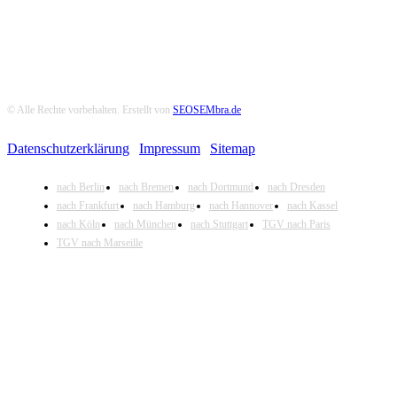
© Alle Rechte vorbehalten. Erstellt von
SEOSEMbra.de
Datenschutzerklärung
|
Impressum
|
Sitemap
nach Berlin
nach Bremen
nach Dortmund
nach Dresden
nach Frankfurt
nach Hamburg
nach Hannover
nach Kassel
nach Köln
nach München
nach Stuttgart
TGV nach Paris
TGV nach Marseille