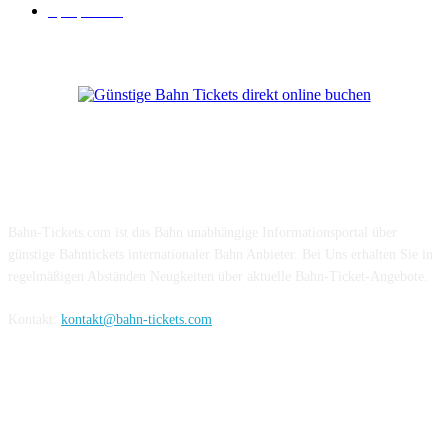
Sparpreis
16
Über Uns
Bahn-Tickets.com ist das Bahn unabhängige Informationsportal über
günstige Bahntickets internationaler Bahn Anbieter. Bei Uns erhalten Sie in
regelmäßigen Abständen Neugkeiten über aktuelle Bahn-Ticket-Angebote.
Kontakt:
kontakt@bahn-tickets.com
Folge uns auf Social-Media