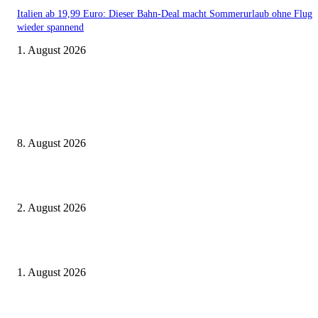
Italien ab 19,99 Euro: Dieser Bahn-Deal macht Sommerurlaub ohne Flug
wieder spannend
1. August 2026
Aktuelle Beiträge
Zugbindung aufgehoben beim Sparpreis: Wann Sie einen anderen Zug ne
dürfen
8. August 2026
BahnCard vor der Buchung kaufen? Der Fehler kostet viele sofort Geld
2. August 2026
Ticket weitergeben: Wann Bahntickets übertragbar sind und wann nicht
1. August 2026
Beliebte Beiträge