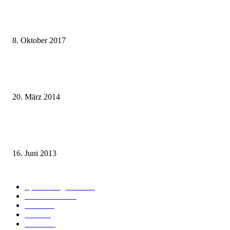
weg.de Bahntickets für 29,90 € (1. Fahrt) und 49,90 € (Hin- und Rückfahr
8. Oktober 2017
Mit dem TGV bereits ab 18,90 € nach Paris – der Hauptstadt Frankreichs
entgegen
20. März 2014
Sparpreis Familie – Mit der ganzen Familie durch ganz Deutschland ab 49
Euro
16. Juni 2013
Kategorie-Übersicht
Spezial-Angebote
179
Nachrichten
159
Bahn
127
Hotel
28
Videos
19