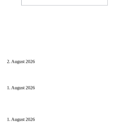
Aktuelle Beiträge
BahnCard vor der Buchung kaufen? Der Fehler kostet viele sofort Geld
2. August 2026
Ticket weitergeben: Wann Bahntickets übertragbar sind und wann nicht
1. August 2026
Italien ab 19,99 Euro: Dieser Bahn-Deal macht Sommerurlaub ohne Flug
wieder spannend
1. August 2026
Beliebte Beiträge