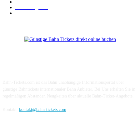
BahnCard
19
Verbindungen
18
Sparpreis
16
Über Uns
Bahn-Tickets.com ist das Bahn unabhängige Informationsportal über
günstige Bahntickets internationaler Bahn Anbieter. Bei Uns erhalten Sie in
regelmäßigen Abständen Neugkeiten über aktuelle Bahn-Ticket-Angebote.
Kontakt:
kontakt@bahn-tickets.com
Folge uns auf Social-Media