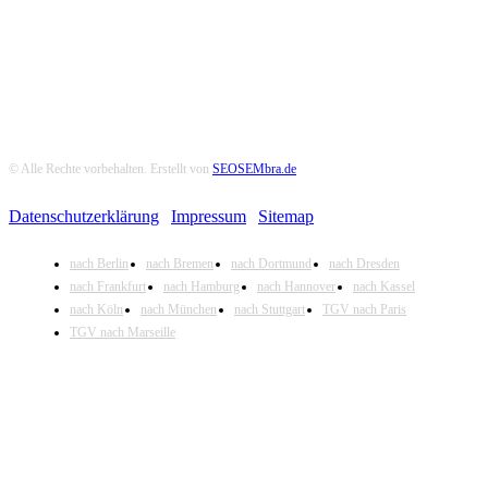
© Alle Rechte vorbehalten. Erstellt von
SEOSEMbra.de
Datenschutzerklärung
|
Impressum
|
Sitemap
nach Berlin
nach Bremen
nach Dortmund
nach Dresden
nach Frankfurt
nach Hamburg
nach Hannover
nach Kassel
nach Köln
nach München
nach Stuttgart
TGV nach Paris
TGV nach Marseille