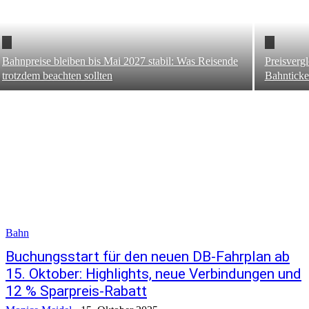
Bahnpreise bleiben bis Mai 2027 stabil: Was Reisende
Preisvergl
trotzdem beachten sollten
Bahnticke
Bahn
Buchungsstart für den neuen DB-Fahrplan ab
15. Oktober: Highlights, neue Verbindungen und
12 % Sparpreis-Rabatt