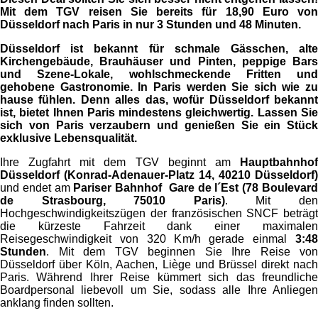
Mit dem TGV reisen Sie bereits für 18,90 Euro von
Düsseldorf nach Paris in nur 3 Stunden und 48 Minuten.
Düsseldorf ist bekannt für schmale Gässchen, alte
Kirchengebäude, Brauhäuser und Pinten, peppige Bars
und Szene-Lokale, wohlschmeckende Fritten und
gehobene Gastronomie. In Paris werden Sie sich wie zu
hause fühlen. Denn alles das, wofür Düsseldorf bekannt
ist, bietet Ihnen Paris mindestens gleichwertig. Lassen Sie
sich von Paris verzaubern und genießen Sie ein Stück
exklusive Lebensqualität.
Ihre Zugfahrt mit dem TGV beginnt am
Hauptbahnhof
Düsseldorf (Konrad-Adenauer-Platz 14, 40210 Düsseldorf)
und endet am
Pariser Bahnhof Gare de l´Est (78 Boulevar
de Strasbourg, 75010 Paris)
. Mit de
Hochgeschwindigkeitszügen der französischen SNCF beträgt
die kürzeste Fahrzeit dank einer maximalen
Reisegeschwindigkeit von 320 Km/h gerade einmal
3:48
Stunden
. Mit dem TGV beginnen Sie Ihre Reise von
Düsseldorf über Köln, Aachen, Liège und Brüssel direkt nach
Paris. Während Ihrer Reise kümmert sich das freundliche
Boardpersonal liebevoll um Sie, sodass alle Ihre Anliegen
anklang finden sollten.