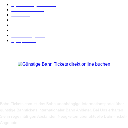
Spezial-Angebote
179
Nachrichten
159
Bahn
127
Hotel
28
Videos
19
BahnCard
19
Verbindungen
18
Sparpreis
16
Über Uns
Bahn-Tickets.com ist das Bahn unabhängige Informationsportal über
günstige Bahntickets internationaler Bahn Anbieter. Bei Uns erhalten
Sie in regelmäßigen Abständen Neugkeiten über aktuelle Bahn-Ticket-
Angebote.