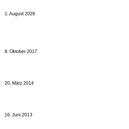
Flug wieder spannend
1. August 2026
Beliebte Beiträge
weg.de Bahntickets für 29,90 € (1. Fahrt) und 49,90 € (Hin- und
Rückfahrt)
8. Oktober 2017
Mit dem TGV bereits ab 18,90 € nach Paris – der Hauptstadt
Frankreichs entgegen
20. März 2014
Sparpreis Familie – Mit der ganzen Familie durch ganz Deutschland
ab 49,- Euro
16. Juni 2013
Kategorie-Übersicht