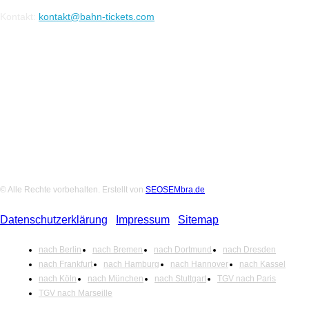
Kontakt:
kontakt@bahn-tickets.com
Folge uns auf Social-Media
© Alle Rechte vorbehalten. Erstellt von
SEOSEMbra.de
Datenschutzerklärung
|
Impressum
|
Sitemap
nach Berlin
nach Bremen
nach Dortmund
nach Dresden
nach Frankfurt
nach Hamburg
nach Hannover
nach Kassel
nach Köln
nach München
nach Stuttgart
TGV nach Paris
TGV nach Marseille