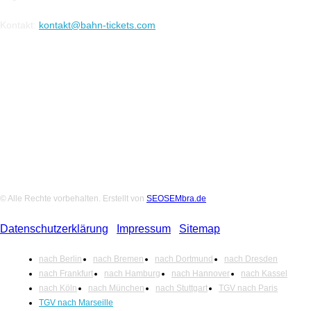
Kontakt:
kontakt@bahn-tickets.com
Folge uns auf Social-Media
© Alle Rechte vorbehalten. Erstellt von
SEOSEMbra.de
Datenschutzerklärung
|
Impressum
|
Sitemap
nach Berlin
nach Bremen
nach Dortmund
nach Dresden
nach Frankfurt
nach Hamburg
nach Hannover
nach Kassel
nach Köln
nach München
nach Stuttgart
TGV nach Paris
TGV nach Marseille