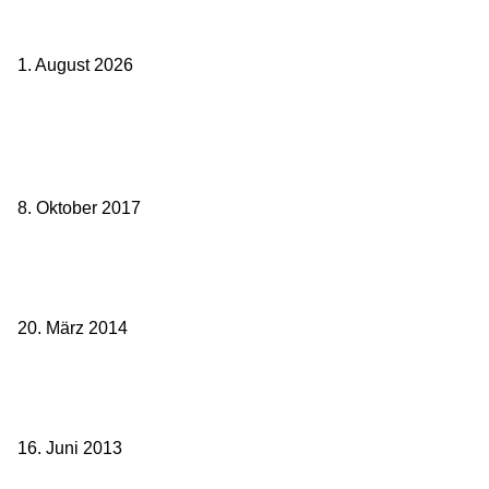
Ticket weitergeben: Wann Bahntickets übertragbar sind und wann
nicht
1. August 2026
Beliebte Beiträge
weg.de Bahntickets für 29,90 € (1. Fahrt) und 49,90 € (Hin- und
Rückfahrt)
8. Oktober 2017
Mit dem TGV bereits ab 18,90 € nach Paris – der Hauptstadt
Frankreichs entgegen
20. März 2014
Sparpreis Familie – Mit der ganzen Familie durch ganz Deutschland
ab 49,- Euro
16. Juni 2013
Kategorie-Übersicht