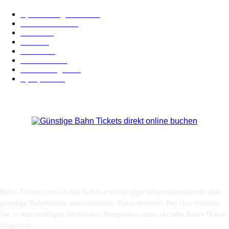
Spezial-Angebote
179
Nachrichten
160
Bahn
127
Hotel
28
Videos
19
BahnCard
19
Verbindungen
18
Sparpreis
16
Über Uns
Bahn-Tickets.com ist das Bahn unabhängige Informationsportal über
günstige Bahntickets internationaler Bahn Anbieter. Bei Uns erhalten
Sie in regelmäßigen Abständen Neugkeiten über aktuelle Bahn-Ticket-
Angebote.