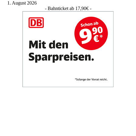
1. August 2026
- Bahnticket ab 17,90€ -
Aktuelle Beiträge