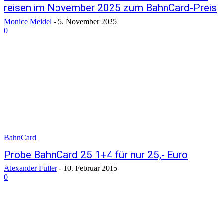
reisen im November 2025 zum BahnCard-Preis
Monice Meidel
-
5. November 2025
0
BahnCard
Probe BahnCard 25 1+4 für nur 25,- Euro
Alexander Füller
-
10. Februar 2015
0