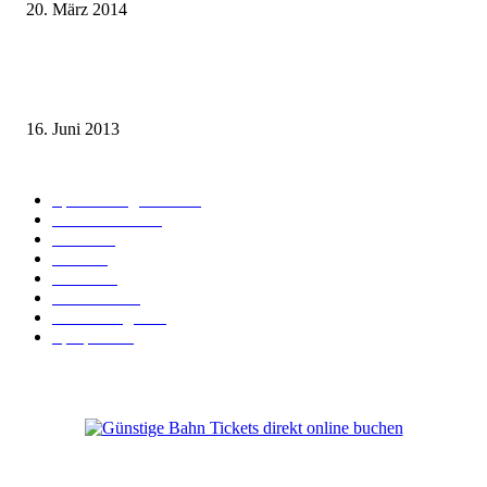
20. März 2014
Sparpreis Familie – Mit der ganzen Familie durch ganz Deutschland ab 49
Euro
16. Juni 2013
Kategorie-Übersicht
Spezial-Angebote
179
Nachrichten
160
Bahn
127
Hotel
28
Videos
19
BahnCard
19
Verbindungen
18
Sparpreis
16