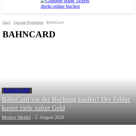
Start
Spezial-Angebote
BahnCard
BAHNCARD
BAHNCARD
BahnCard vor der Buchung kaufen? Der Fehler
kostet viele sofort Geld
Monice Meidel
-
2. August 2026