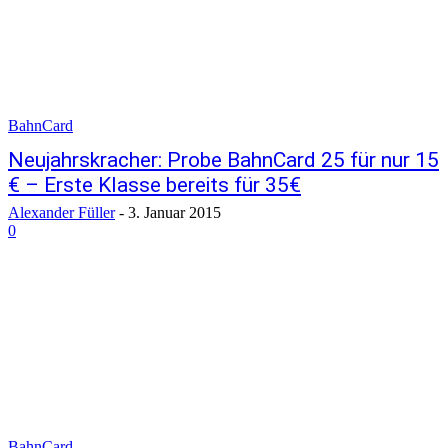
BahnCard
Neujahrskracher: Probe BahnCard 25 für nur 15
€ – Erste Klasse bereits für 35€
Alexander Füller
-
3. Januar 2015
0
BahnCard