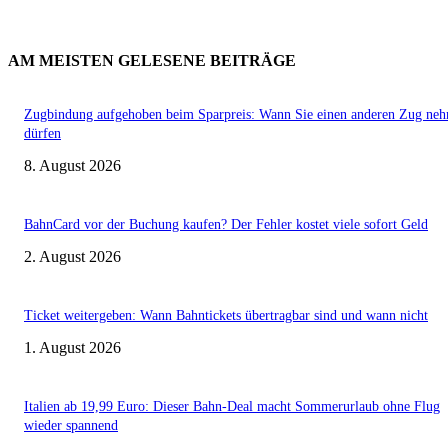
AM MEISTEN GELESENE BEITRÄGE
Zugbindung aufgehoben beim Sparpreis: Wann Sie einen anderen Zug ne
dürfen
8. August 2026
BahnCard vor der Buchung kaufen? Der Fehler kostet viele sofort Geld
2. August 2026
Ticket weitergeben: Wann Bahntickets übertragbar sind und wann nicht
1. August 2026
Italien ab 19,99 Euro: Dieser Bahn-Deal macht Sommerurlaub ohne Flug
wieder spannend