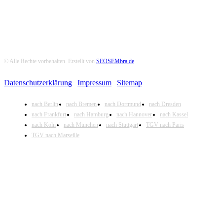
© Alle Rechte vorbehalten. Erstellt von
SEOSEMbra.de
Datenschutzerklärung
|
Impressum
|
Sitemap
nach Berlin
nach Bremen
nach Dortmund
nach Dresden
nach Frankfurt
nach Hamburg
nach Hannover
nach Kassel
nach Köln
nach München
nach Stuttgart
TGV nach Paris
TGV nach Marseille