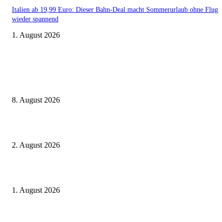
Italien ab 19,99 Euro: Dieser Bahn-Deal macht Sommerurlaub ohne Flug
wieder spannend
1. August 2026
Aktuelle Beiträge
Zugbindung aufgehoben beim Sparpreis: Wann Sie einen anderen Zug ne
dürfen
8. August 2026
BahnCard vor der Buchung kaufen? Der Fehler kostet viele sofort Geld
2. August 2026
Ticket weitergeben: Wann Bahntickets übertragbar sind und wann nicht
1. August 2026
Beliebte Beiträge