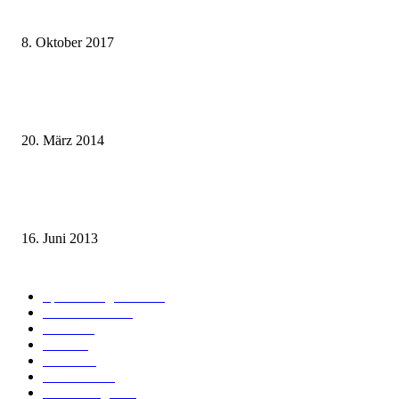
weg.de Bahntickets für 29,90 € (1. Fahrt) und 49,90 € (Hin- und Rückfahr
8. Oktober 2017
Mit dem TGV bereits ab 18,90 € nach Paris – der Hauptstadt Frankreichs
entgegen
20. März 2014
Sparpreis Familie – Mit der ganzen Familie durch ganz Deutschland ab 49
Euro
16. Juni 2013
Kategorie-Übersicht
Spezial-Angebote
179
Nachrichten
160
Bahn
127
Hotel
28
Videos
19
BahnCard
19
Verbindungen
18