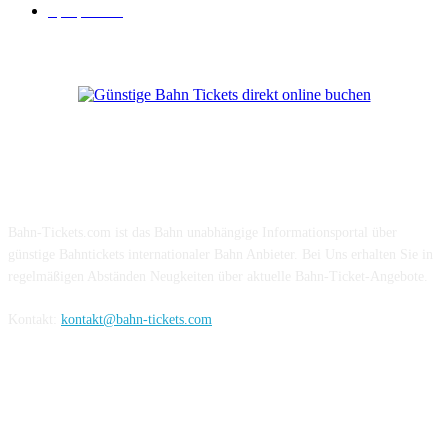
Sparpreis
16
Über Uns
Bahn-Tickets.com ist das Bahn unabhängige Informationsportal über
günstige Bahntickets internationaler Bahn Anbieter. Bei Uns erhalten Sie in
regelmäßigen Abständen Neugkeiten über aktuelle Bahn-Ticket-Angebote.
Kontakt:
kontakt@bahn-tickets.com
Folge uns auf Social-Media