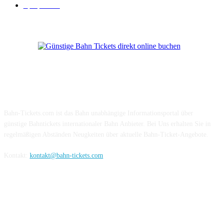
Sparpreis
16
Über Uns
Bahn-Tickets.com ist das Bahn unabhängige Informationsportal über
günstige Bahntickets internationaler Bahn Anbieter. Bei Uns erhalten Sie in
regelmäßigen Abständen Neugkeiten über aktuelle Bahn-Ticket-Angebote.
Kontakt:
kontakt@bahn-tickets.com
Folge uns auf Social-Media