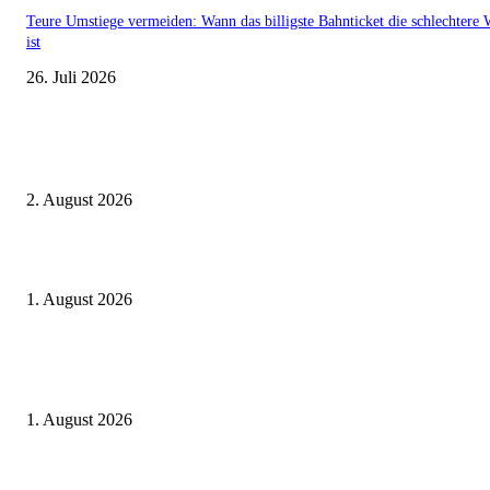
Teure Umstiege vermeiden: Wann das billigste Bahnticket die schlechtere 
ist
26. Juli 2026
Aktuelle Beiträge
BahnCard vor der Buchung kaufen? Der Fehler kostet viele sofort Geld
2. August 2026
Ticket weitergeben: Wann Bahntickets übertragbar sind und wann nicht
1. August 2026
Italien ab 19,99 Euro: Dieser Bahn-Deal macht Sommerurlaub ohne Flug
wieder spannend
1. August 2026
Beliebte Beiträge