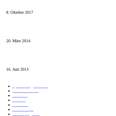
weg.de Bahntickets für 29,90 € (1. Fahrt) und 49,90 € (Hin- und Rückfahr
8. Oktober 2017
Mit dem TGV bereits ab 18,90 € nach Paris – der Hauptstadt Frankreichs
entgegen
20. März 2014
Sparpreis Familie – Mit der ganzen Familie durch ganz Deutschland ab 49
Euro
16. Juni 2013
Kategorie-Übersicht
Spezial-Angebote
179
Nachrichten
159
Bahn
127
Hotel
28
Videos
19
BahnCard
19
Verbindungen
18