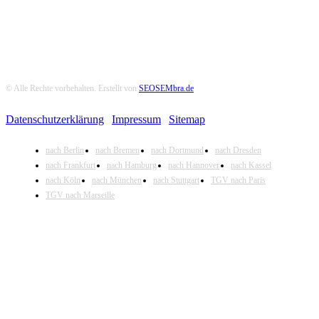
© Alle Rechte vorbehalten. Erstellt von
SEOSEMbra.de
Datenschutzerklärung
|
Impressum
|
Sitemap
nach Berlin
nach Bremen
nach Dortmund
nach Dresden
nach Frankfurt
nach Hamburg
nach Hannover
nach Kassel
nach Köln
nach München
nach Stuttgart
TGV nach Paris
TGV nach Marseille