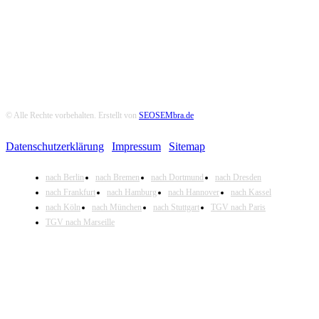
© Alle Rechte vorbehalten. Erstellt von
SEOSEMbra.de
Datenschutzerklärung
|
Impressum
|
Sitemap
nach Berlin
nach Bremen
nach Dortmund
nach Dresden
nach Frankfurt
nach Hamburg
nach Hannover
nach Kassel
nach Köln
nach München
nach Stuttgart
TGV nach Paris
TGV nach Marseille