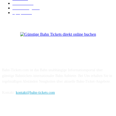
BahnCard
19
Verbindungen
18
Sparpreis
16
Über Uns
Bahn-Tickets.com ist das Bahn unabhängige Informationsportal über
günstige Bahntickets internationaler Bahn Anbieter. Bei Uns erhalten Sie in
regelmäßigen Abständen Neugkeiten über aktuelle Bahn-Ticket-Angebote.
Kontakt:
kontakt@bahn-tickets.com
Folge uns auf Social-Media