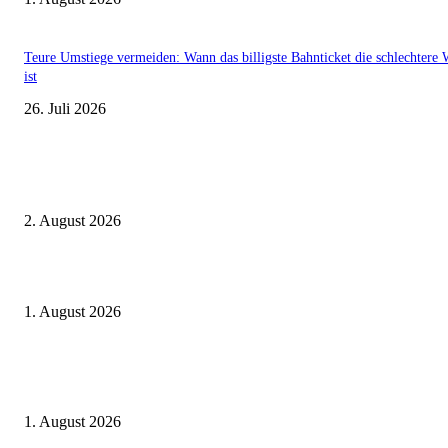
Teure Umstiege vermeiden: Wann das billigste Bahnticket die schlechtere 
ist
26. Juli 2026
Aktuelle Beiträge
BahnCard vor der Buchung kaufen? Der Fehler kostet viele sofort Geld
2. August 2026
Ticket weitergeben: Wann Bahntickets übertragbar sind und wann nicht
1. August 2026
Italien ab 19,99 Euro: Dieser Bahn-Deal macht Sommerurlaub ohne Flug
wieder spannend
1. August 2026
Beliebte Beiträge