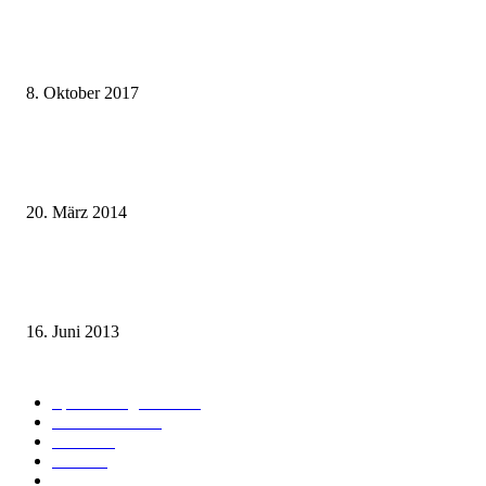
weg.de Bahntickets für 29,90 € (1. Fahrt) und 49,90 € (Hin- und Rückfahr
8. Oktober 2017
Mit dem TGV bereits ab 18,90 € nach Paris – der Hauptstadt Frankreichs
entgegen
20. März 2014
Sparpreis Familie – Mit der ganzen Familie durch ganz Deutschland ab 49
Euro
16. Juni 2013
Kategorie-Übersicht
Spezial-Angebote
179
Nachrichten
159
Bahn
127
Hotel
28
Videos
19