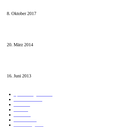
weg.de Bahntickets für 29,90 € (1. Fahrt) und 49,90 € (Hin- und Rückfahr
8. Oktober 2017
Mit dem TGV bereits ab 18,90 € nach Paris – der Hauptstadt Frankreichs
entgegen
20. März 2014
Sparpreis Familie – Mit der ganzen Familie durch ganz Deutschland ab 49
Euro
16. Juni 2013
Kategorie-Übersicht
Spezial-Angebote
179
Nachrichten
160
Bahn
127
Hotel
28
Videos
19
BahnCard
19
Verbindungen
18