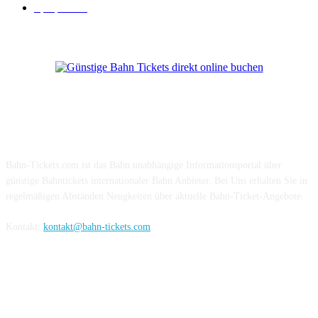
Sparpreis
16
Über Uns
Bahn-Tickets.com ist das Bahn unabhängige Informationsportal über
günstige Bahntickets internationaler Bahn Anbieter. Bei Uns erhalten Sie in
regelmäßigen Abständen Neugkeiten über aktuelle Bahn-Ticket-Angebote.
Kontakt:
kontakt@bahn-tickets.com
Folge uns auf Social-Media