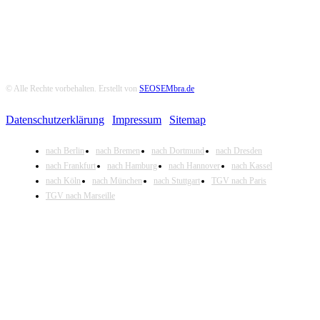
© Alle Rechte vorbehalten. Erstellt von
SEOSEMbra.de
Datenschutzerklärung
|
Impressum
|
Sitemap
nach Berlin
nach Bremen
nach Dortmund
nach Dresden
nach Frankfurt
nach Hamburg
nach Hannover
nach Kassel
nach Köln
nach München
nach Stuttgart
TGV nach Paris
TGV nach Marseille