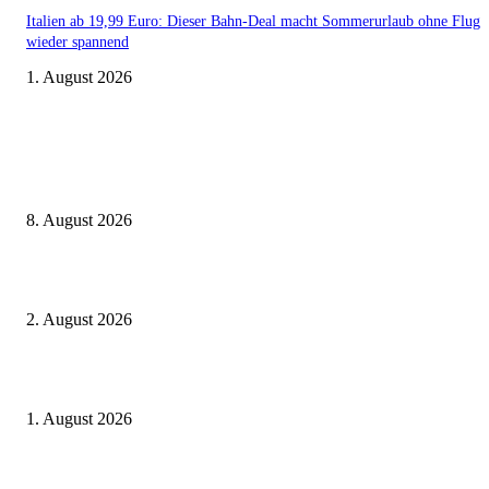
Italien ab 19,99 Euro: Dieser Bahn-Deal macht Sommerurlaub ohne Flug
wieder spannend
1. August 2026
Aktuelle Beiträge
Zugbindung aufgehoben beim Sparpreis: Wann Sie einen anderen Zug ne
dürfen
8. August 2026
BahnCard vor der Buchung kaufen? Der Fehler kostet viele sofort Geld
2. August 2026
Ticket weitergeben: Wann Bahntickets übertragbar sind und wann nicht
1. August 2026
Beliebte Beiträge