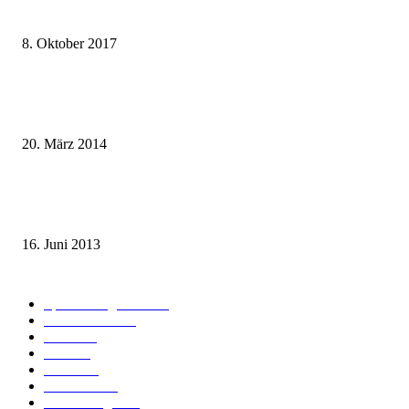
weg.de Bahntickets für 29,90 € (1. Fahrt) und 49,90 € (Hin- und Rückfahr
8. Oktober 2017
Mit dem TGV bereits ab 18,90 € nach Paris – der Hauptstadt Frankreichs
entgegen
20. März 2014
Sparpreis Familie – Mit der ganzen Familie durch ganz Deutschland ab 49
Euro
16. Juni 2013
Kategorie-Übersicht
Spezial-Angebote
179
Nachrichten
159
Bahn
127
Hotel
28
Videos
19
BahnCard
19
Verbindungen
18