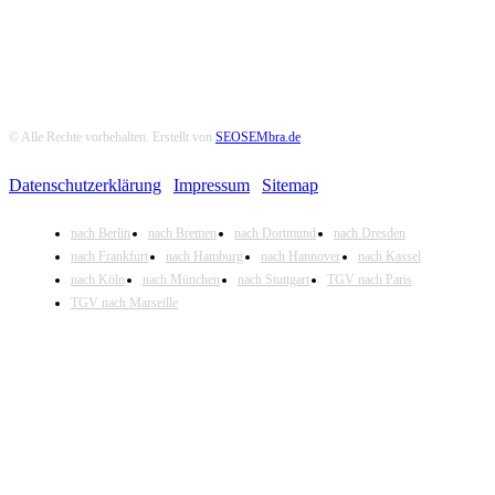
© Alle Rechte vorbehalten. Erstellt von
SEOSEMbra.de
Datenschutzerklärung
|
Impressum
|
Sitemap
nach Berlin
nach Bremen
nach Dortmund
nach Dresden
nach Frankfurt
nach Hamburg
nach Hannover
nach Kassel
nach Köln
nach München
nach Stuttgart
TGV nach Paris
TGV nach Marseille