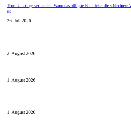
Teure Umstiege vermeiden: Wann das billigste Bahnticket die schlechtere 
ist
26. Juli 2026
Aktuelle Beiträge
BahnCard vor der Buchung kaufen? Der Fehler kostet viele sofort Geld
2. August 2026
Ticket weitergeben: Wann Bahntickets übertragbar sind und wann nicht
1. August 2026
Italien ab 19,99 Euro: Dieser Bahn-Deal macht Sommerurlaub ohne Flug
wieder spannend
1. August 2026
Beliebte Beiträge