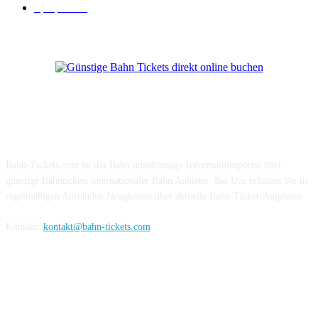
Sparpreis
16
Über Uns
Bahn-Tickets.com ist das Bahn unabhängige Informationsportal über
günstige Bahntickets internationaler Bahn Anbieter. Bei Uns erhalten Sie in
regelmäßigen Abständen Neugkeiten über aktuelle Bahn-Ticket-Angebote.
Kontakt:
kontakt@bahn-tickets.com
Folge uns auf Social-Media