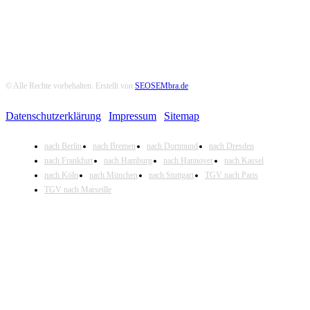
© Alle Rechte vorbehalten. Erstellt von
SEOSEMbra.de
Datenschutzerklärung
|
Impressum
|
Sitemap
nach Berlin
nach Bremen
nach Dortmund
nach Dresden
nach Frankfurt
nach Hamburg
nach Hannover
nach Kassel
nach Köln
nach München
nach Stuttgart
TGV nach Paris
TGV nach Marseille