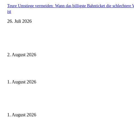
Teure Umstiege vermeiden: Wann das billigste Bahnticket die schlechtere 
ist
26. Juli 2026
Aktuelle Beiträge
BahnCard vor der Buchung kaufen? Der Fehler kostet viele sofort Geld
2. August 2026
Ticket weitergeben: Wann Bahntickets übertragbar sind und wann nicht
1. August 2026
Italien ab 19,99 Euro: Dieser Bahn-Deal macht Sommerurlaub ohne Flug
wieder spannend
1. August 2026
Beliebte Beiträge