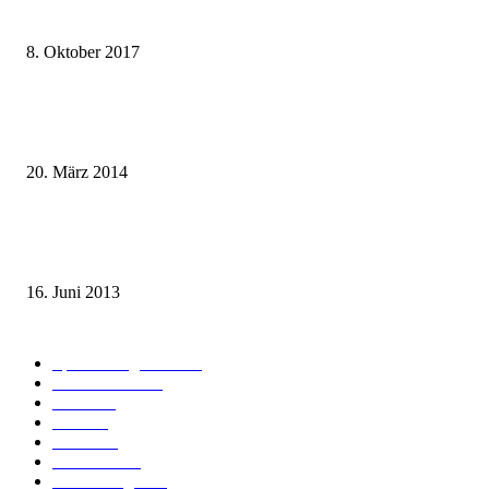
weg.de Bahntickets für 29,90 € (1. Fahrt) und 49,90 € (Hin- und Rückfahr
8. Oktober 2017
Mit dem TGV bereits ab 18,90 € nach Paris – der Hauptstadt Frankreichs
entgegen
20. März 2014
Sparpreis Familie – Mit der ganzen Familie durch ganz Deutschland ab 49
Euro
16. Juni 2013
Kategorie-Übersicht
Spezial-Angebote
179
Nachrichten
159
Bahn
127
Hotel
28
Videos
19
BahnCard
19
Verbindungen
18