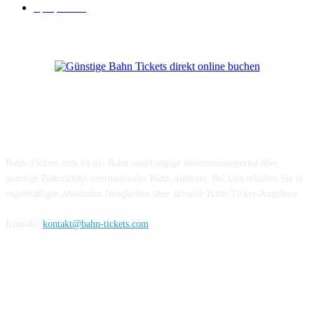
Sparpreis
16
Über Uns
Bahn-Tickets.com ist das Bahn unabhängige Informationsportal über
günstige Bahntickets internationaler Bahn Anbieter. Bei Uns erhalten Sie in
regelmäßigen Abständen Neugkeiten über aktuelle Bahn-Ticket-Angebote.
Kontakt:
kontakt@bahn-tickets.com
Folge uns auf Social-Media