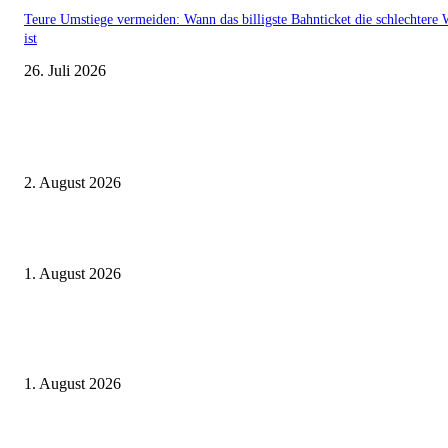
Teure Umstiege vermeiden: Wann das billigste Bahnticket die schlechtere 
ist
26. Juli 2026
Aktuelle Beiträge
BahnCard vor der Buchung kaufen? Der Fehler kostet viele sofort Geld
2. August 2026
Ticket weitergeben: Wann Bahntickets übertragbar sind und wann nicht
1. August 2026
Italien ab 19,99 Euro: Dieser Bahn-Deal macht Sommerurlaub ohne Flug
wieder spannend
1. August 2026
Beliebte Beiträge