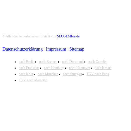
© Alle Rechte vorbehalten. Erstellt von
SEOSEMbra.de
Datenschutzerklärung
|
Impressum
|
Sitemap
nach Berlin
nach Bremen
nach Dortmund
nach Dresden
nach Frankfurt
nach Hamburg
nach Hannover
nach Kassel
nach Köln
nach München
nach Stuttgart
TGV nach Paris
TGV nach Marseille