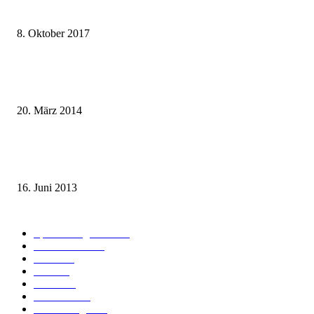
weg.de Bahntickets für 29,90 € (1. Fahrt) und 49,90 € (Hin- und Rückfahr
8. Oktober 2017
Mit dem TGV bereits ab 18,90 € nach Paris – der Hauptstadt Frankreichs
entgegen
20. März 2014
Sparpreis Familie – Mit der ganzen Familie durch ganz Deutschland ab 49
Euro
16. Juni 2013
Kategorie-Übersicht
Spezial-Angebote
179
Nachrichten
159
Bahn
127
Hotel
28
Videos
19
BahnCard
19
Verbindungen
18