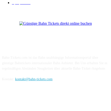
Sparpreis
16
Über Uns
Bahn-Tickets.com ist das Bahn unabhängige Informationsportal über
günstige Bahntickets internationaler Bahn Anbieter. Bei Uns erhalten Sie in
regelmäßigen Abständen Neugkeiten über aktuelle Bahn-Ticket-Angebote.
Kontakt:
kontakt@bahn-tickets.com
Folge uns auf Social-Media