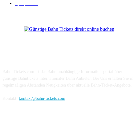
Sparpreis
16
Über Uns
Bahn-Tickets.com ist das Bahn unabhängige Informationsportal über
günstige Bahntickets internationaler Bahn Anbieter. Bei Uns erhalten Sie in
regelmäßigen Abständen Neugkeiten über aktuelle Bahn-Ticket-Angebote.
Kontakt:
kontakt@bahn-tickets.com
Folge uns auf Social-Media