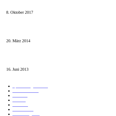
weg.de Bahntickets für 29,90 € (1. Fahrt) und 49,90 € (Hin- und Rückfahr
8. Oktober 2017
Mit dem TGV bereits ab 18,90 € nach Paris – der Hauptstadt Frankreichs
entgegen
20. März 2014
Sparpreis Familie – Mit der ganzen Familie durch ganz Deutschland ab 49
Euro
16. Juni 2013
Kategorie-Übersicht
Spezial-Angebote
179
Nachrichten
160
Bahn
127
Hotel
28
Videos
19
BahnCard
19
Verbindungen
18