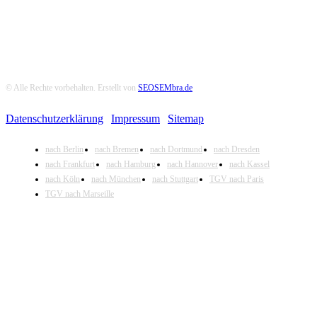
© Alle Rechte vorbehalten. Erstellt von
SEOSEMbra.de
Datenschutzerklärung
|
Impressum
|
Sitemap
nach Berlin
nach Bremen
nach Dortmund
nach Dresden
nach Frankfurt
nach Hamburg
nach Hannover
nach Kassel
nach Köln
nach München
nach Stuttgart
TGV nach Paris
TGV nach Marseille