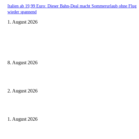
Italien ab 19,99 Euro: Dieser Bahn-Deal macht Sommerurlaub ohne Flug
wieder spannend
1. August 2026
Aktuelle Beiträge
Zugbindung aufgehoben beim Sparpreis: Wann Sie einen anderen Zug ne
dürfen
8. August 2026
BahnCard vor der Buchung kaufen? Der Fehler kostet viele sofort Geld
2. August 2026
Ticket weitergeben: Wann Bahntickets übertragbar sind und wann nicht
1. August 2026
Beliebte Beiträge