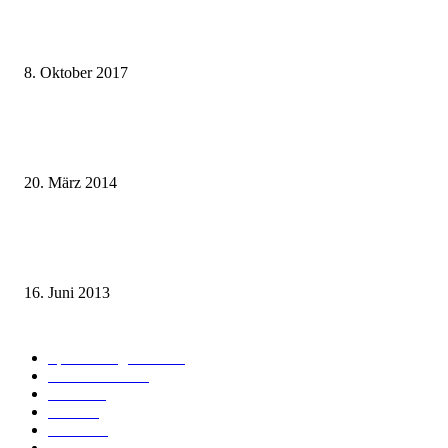
weg.de Bahntickets für 29,90 € (1. Fahrt) und 49,90 € (Hin- und Rückfahr
8. Oktober 2017
Mit dem TGV bereits ab 18,90 € nach Paris – der Hauptstadt Frankreichs
entgegen
20. März 2014
Sparpreis Familie – Mit der ganzen Familie durch ganz Deutschland ab 49
Euro
16. Juni 2013
Kategorie-Übersicht
Spezial-Angebote
179
Nachrichten
159
Bahn
127
Hotel
28
Videos
19
BahnCard
19