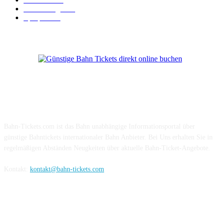
Verbindungen
18
Sparpreis
16
Über Uns
Bahn-Tickets.com ist das Bahn unabhängige Informationsportal über
günstige Bahntickets internationaler Bahn Anbieter. Bei Uns erhalten Sie in
regelmäßigen Abständen Neugkeiten über aktuelle Bahn-Ticket-Angebote.
Kontakt:
kontakt@bahn-tickets.com
Folge uns auf Social-Media