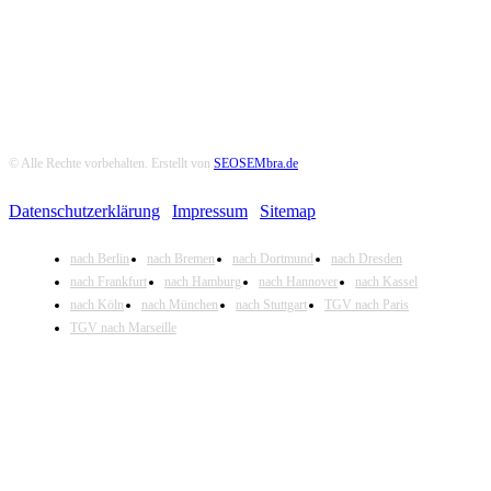
© Alle Rechte vorbehalten. Erstellt von
SEOSEMbra.de
Datenschutzerklärung
|
Impressum
|
Sitemap
nach Berlin
nach Bremen
nach Dortmund
nach Dresden
nach Frankfurt
nach Hamburg
nach Hannover
nach Kassel
nach Köln
nach München
nach Stuttgart
TGV nach Paris
TGV nach Marseille