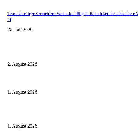
Teure Umstiege vermeiden: Wann das billigste Bahnticket die schlechtere 
ist
26. Juli 2026
Aktuelle Beiträge
BahnCard vor der Buchung kaufen? Der Fehler kostet viele sofort Geld
2. August 2026
Ticket weitergeben: Wann Bahntickets übertragbar sind und wann nicht
1. August 2026
Italien ab 19,99 Euro: Dieser Bahn-Deal macht Sommerurlaub ohne Flug
wieder spannend
1. August 2026
Beliebte Beiträge