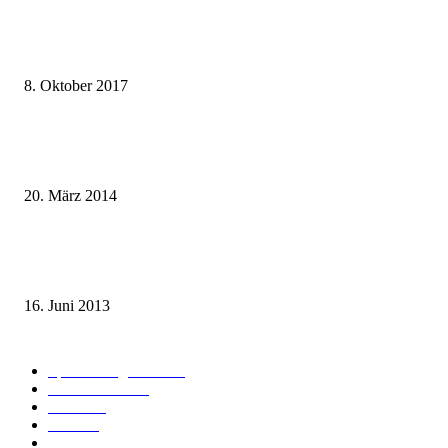
weg.de Bahntickets für 29,90 € (1. Fahrt) und 49,90 € (Hin- und Rückfahr
8. Oktober 2017
Mit dem TGV bereits ab 18,90 € nach Paris – der Hauptstadt Frankreichs
entgegen
20. März 2014
Sparpreis Familie – Mit der ganzen Familie durch ganz Deutschland ab 49
Euro
16. Juni 2013
Kategorie-Übersicht
Spezial-Angebote
179
Nachrichten
159
Bahn
127
Hotel
28
Videos
19