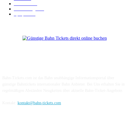
BahnCard
19
Verbindungen
18
Sparpreis
16
Über Uns
Bahn-Tickets.com ist das Bahn unabhängige Informationsportal über
günstige Bahntickets internationaler Bahn Anbieter. Bei Uns erhalten Sie in
regelmäßigen Abständen Neugkeiten über aktuelle Bahn-Ticket-Angebote.
Kontakt:
kontakt@bahn-tickets.com
Folge uns auf Social-Media