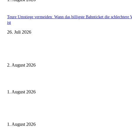
Teure Umstiege vermeiden: Wann das billigste Bahnticket die schlechtere 
ist
26. Juli 2026
Aktuelle Beiträge
BahnCard vor der Buchung kaufen? Der Fehler kostet viele sofort Geld
2. August 2026
Ticket weitergeben: Wann Bahntickets übertragbar sind und wann nicht
1. August 2026
Italien ab 19,99 Euro: Dieser Bahn-Deal macht Sommerurlaub ohne Flug
wieder spannend
1. August 2026
Beliebte Beiträge