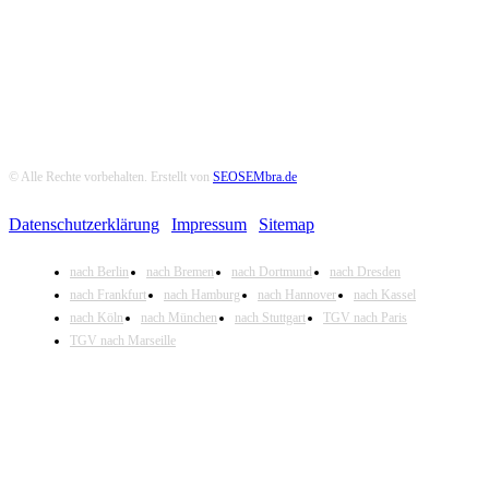
© Alle Rechte vorbehalten. Erstellt von
SEOSEMbra.de
Datenschutzerklärung
|
Impressum
|
Sitemap
nach Berlin
nach Bremen
nach Dortmund
nach Dresden
nach Frankfurt
nach Hamburg
nach Hannover
nach Kassel
nach Köln
nach München
nach Stuttgart
TGV nach Paris
TGV nach Marseille