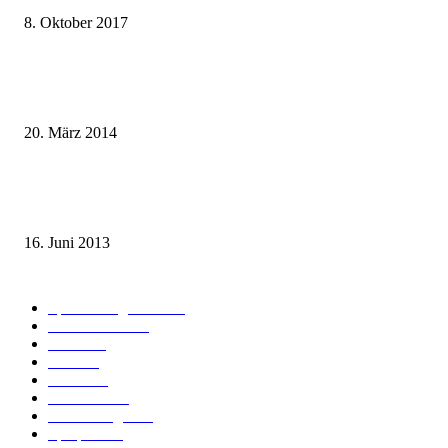
8. Oktober 2017
Mit dem TGV bereits ab 18,90 € nach Paris – der Hauptstadt Frankreichs
entgegen
20. März 2014
Sparpreis Familie – Mit der ganzen Familie durch ganz Deutschland ab 49
Euro
16. Juni 2013
Kategorie-Übersicht
Spezial-Angebote
179
Nachrichten
159
Bahn
127
Hotel
28
Videos
19
BahnCard
19
Verbindungen
18
Sparpreis
16