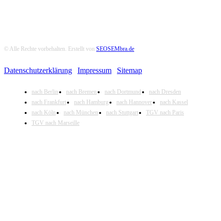
© Alle Rechte vorbehalten. Erstellt von
SEOSEMbra.de
Datenschutzerklärung
|
Impressum
|
Sitemap
nach Berlin
nach Bremen
nach Dortmund
nach Dresden
nach Frankfurt
nach Hamburg
nach Hannover
nach Kassel
nach Köln
nach München
nach Stuttgart
TGV nach Paris
TGV nach Marseille