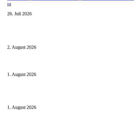
ist
26. Juli 2026
Aktuelle Beiträge
BahnCard vor der Buchung kaufen? Der Fehler kostet viele sofort Geld
2. August 2026
Ticket weitergeben: Wann Bahntickets übertragbar sind und wann nicht
1. August 2026
Italien ab 19,99 Euro: Dieser Bahn-Deal macht Sommerurlaub ohne Flug
wieder spannend
1. August 2026
Beliebte Beiträge
weg.de Bahntickets für 29,90 € (1. Fahrt) und 49,90 € (Hin- und Rückfahr