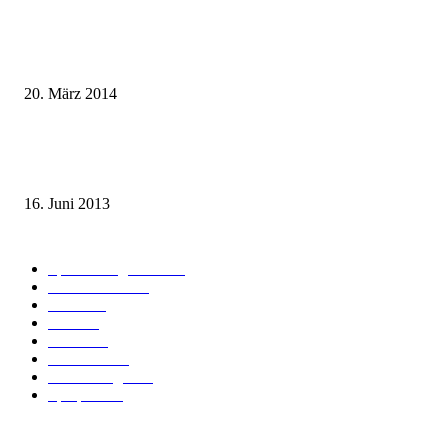
Mit dem TGV bereits ab 18,90 € nach Paris – der Hauptstadt Frankreichs
entgegen
20. März 2014
Sparpreis Familie – Mit der ganzen Familie durch ganz Deutschland ab 49
Euro
16. Juni 2013
Kategorie-Übersicht
Spezial-Angebote
179
Nachrichten
160
Bahn
127
Hotel
28
Videos
19
BahnCard
19
Verbindungen
18
Sparpreis
16