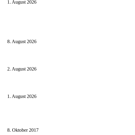
1. August 2026
Aktuelle Beiträge
Zugbindung aufgehoben beim Sparpreis: Wann Sie einen anderen Zug ne
dürfen
8. August 2026
BahnCard vor der Buchung kaufen? Der Fehler kostet viele sofort Geld
2. August 2026
Ticket weitergeben: Wann Bahntickets übertragbar sind und wann nicht
1. August 2026
Beliebte Beiträge
weg.de Bahntickets für 29,90 € (1. Fahrt) und 49,90 € (Hin- und Rückfahr
8. Oktober 2017