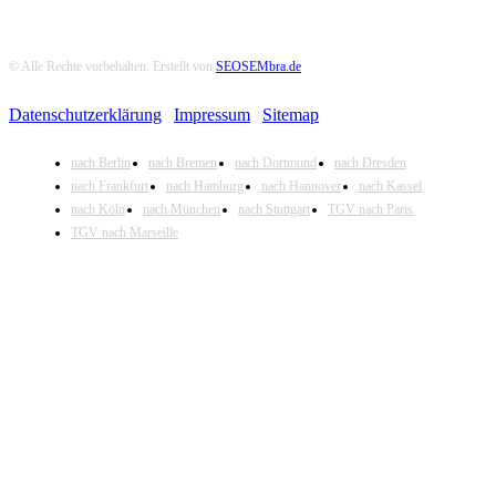
© Alle Rechte vorbehalten. Erstellt von
SEOSEMbra.de
Datenschutzerklärung
|
Impressum
|
Sitemap
nach Berlin
nach Bremen
nach Dortmund
nach Dresden
nach Frankfurt
nach Hamburg
nach Hannover
nach Kassel
nach Köln
nach München
nach Stuttgart
TGV nach Paris
TGV nach Marseille