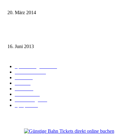
entgegen
20. März 2014
Sparpreis Familie – Mit der ganzen Familie durch ganz Deutschland ab 49
Euro
16. Juni 2013
Kategorie-Übersicht
Spezial-Angebote
179
Nachrichten
159
Bahn
127
Hotel
28
Videos
19
BahnCard
19
Verbindungen
18
Sparpreis
16