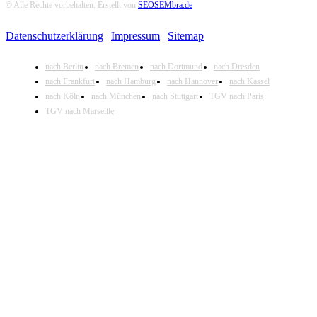
© Alle Rechte vorbehalten. Erstellt von
SEOSEMbra.de
Datenschutzerklärung
|
Impressum
|
Sitemap
nach Berlin
nach Bremen
nach Dortmund
nach Dresden
nach Frankfurt
nach Hamburg
nach Hannover
nach Kassel
nach Köln
nach München
nach Stuttgart
TGV nach Paris
TGV nach Marseille