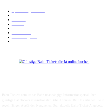
Kategorie-Übersicht
Spezial-Angebote
179
Nachrichten
160
Bahn
127
Hotel
28
Videos
19
BahnCard
19
Verbindungen
18
Sparpreis
16
Über Uns
Bahn-Tickets.com ist das Bahn unabhängige Informationsportal über
günstige Bahntickets internationaler Bahn Anbieter. Bei Uns erhalten Sie in
regelmäßigen Abständen Neugkeiten über aktuelle Bahn-Ticket-Angebote.