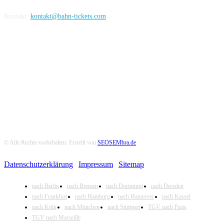
Kontakt:
kontakt@bahn-tickets.com
Folge uns auf Social-Media
© Alle Rechte vorbehalten. Erstellt von
SEOSEMbra.de
Datenschutzerklärung
|
Impressum
|
Sitemap
nach Berlin
nach Bremen
nach Dortmund
nach Dresden
nach Frankfurt
nach Hamburg
nach Hannover
nach Kassel
nach Köln
nach München
nach Stuttgart
TGV nach Paris
TGV nach Marseille