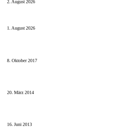
2. August 2026
Ticket weitergeben: Wann Bahntickets übertragbar sind und wann nicht
1. August 2026
Beliebte Beiträge
weg.de Bahntickets für 29,90 € (1. Fahrt) und 49,90 € (Hin- und Rückfahr
8. Oktober 2017
Mit dem TGV bereits ab 18,90 € nach Paris – der Hauptstadt Frankreichs
entgegen
20. März 2014
Sparpreis Familie – Mit der ganzen Familie durch ganz Deutschland ab 49
Euro
16. Juni 2013