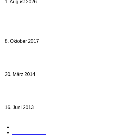
1. August 2026
Beliebte Beiträge
weg.de Bahntickets für 29,90 € (1. Fahrt) und 49,90 € (Hin- und
Rückfahrt)
8. Oktober 2017
Mit dem TGV bereits ab 18,90 € nach Paris – der Hauptstadt
Frankreichs entgegen
20. März 2014
Sparpreis Familie – Mit der ganzen Familie durch ganz Deutschland
ab 49,- Euro
16. Juni 2013
Kategorie-Übersicht
Spezial-Angebote
179
Nachrichten
159