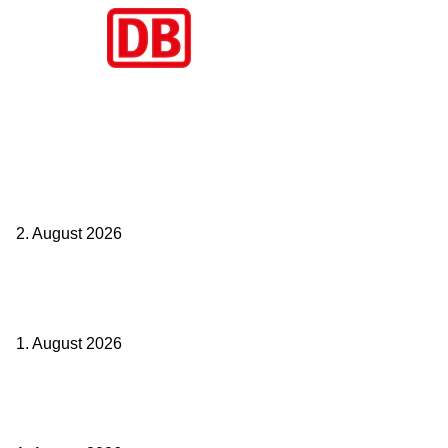
Aktuelle Beiträge
BahnCard vor der Buchung kaufen? Der Fehler kostet viele sofort
Geld
2. August 2026
Ticket weitergeben: Wann Bahntickets übertragbar sind und wann
nicht
1. August 2026
Italien ab 19,99 Euro: Dieser Bahn-Deal macht Sommerurlaub ohne
Flug wieder spannend