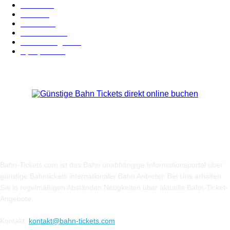
Bahn
127
Hotel
28
Videos
19
BahnCard
19
Verbindungen
18
Sparpreis
16
Über Uns
Bahn-Tickets.com ist das Bahn unabhängige Informationsportal über
günstige Bahntickets internationaler Bahn Anbieter. Bei Uns erhalten
Sie in regelmäßigen Abständen Neugkeiten über aktuelle Bahn-Ticket-
Angebote.
Kontakt:
kontakt@bahn-tickets.com