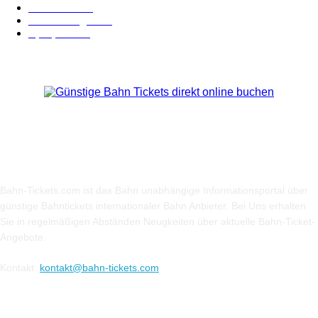
BahnCard
19
Verbindungen
18
Sparpreis
16
Über Uns
Bahn-Tickets.com ist das Bahn unabhängige Informationsportal über
günstige Bahntickets internationaler Bahn Anbieter. Bei Uns erhalten
Sie in regelmäßigen Abständen Neugkeiten über aktuelle Bahn-Ticket-
Angebote.
Kontakt:
kontakt@bahn-tickets.com