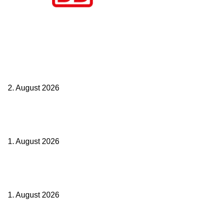
Aktuelle Beiträge
BahnCard vor der Buchung kaufen? Der Fehler kostet viele sofort
Geld
2. August 2026
Ticket weitergeben: Wann Bahntickets übertragbar sind und wann
nicht
1. August 2026
Italien ab 19,99 Euro: Dieser Bahn-Deal macht Sommerurlaub ohne
Flug wieder spannend
1. August 2026
Beliebte Beiträge