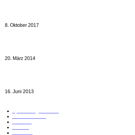
weg.de Bahntickets für 29,90 € (1. Fahrt) und 49,90 € (Hin- und
Rückfahrt)
8. Oktober 2017
Mit dem TGV bereits ab 18,90 € nach Paris – der Hauptstadt
Frankreichs entgegen
20. März 2014
Sparpreis Familie – Mit der ganzen Familie durch ganz Deutschland
ab 49,- Euro
16. Juni 2013
Kategorie-Übersicht
Spezial-Angebote
179
Nachrichten
159
Bahn
127
Hotel
28
Videos
19