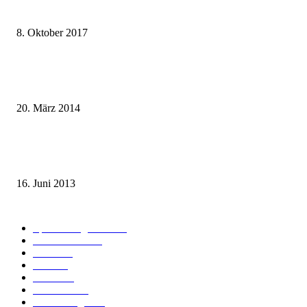
weg.de Bahntickets für 29,90 € (1. Fahrt) und 49,90 € (Hin- und Rückfahr
8. Oktober 2017
Mit dem TGV bereits ab 18,90 € nach Paris – der Hauptstadt Frankreichs
entgegen
20. März 2014
Sparpreis Familie – Mit der ganzen Familie durch ganz Deutschland ab 49
Euro
16. Juni 2013
Kategorie-Übersicht
Spezial-Angebote
179
Nachrichten
160
Bahn
127
Hotel
28
Videos
19
BahnCard
19
Verbindungen
18