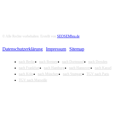
© Alle Rechte vorbehalten. Erstellt von
SEOSEMbra.de
Datenschutzerklärung
|
Impressum
|
Sitemap
nach Berlin
nach Bremen
nach Dortmund
nach Dresden
nach Frankfurt
nach Hamburg
nach Hannover
nach Kassel
nach Köln
nach München
nach Stuttgart
TGV nach Paris
TGV nach Marseille