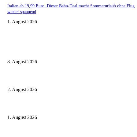
Italien ab 19,99 Euro: Dieser Bahn-Deal macht Sommerurlaub ohne Flug
wieder spannend
1. August 2026
Aktuelle Beiträge
Zugbindung aufgehoben beim Sparpreis: Wann Sie einen anderen Zug ne
dürfen
8. August 2026
BahnCard vor der Buchung kaufen? Der Fehler kostet viele sofort Geld
2. August 2026
Ticket weitergeben: Wann Bahntickets übertragbar sind und wann nicht
1. August 2026
Beliebte Beiträge