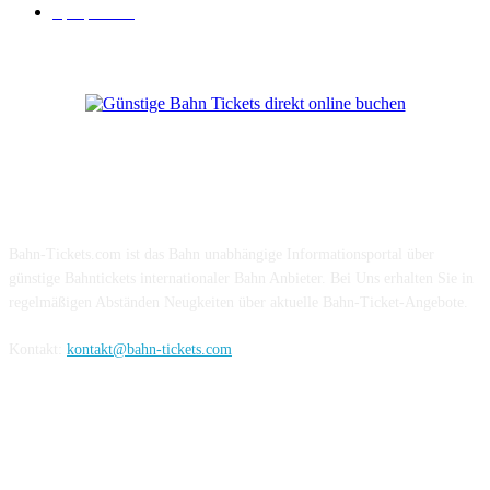
Sparpreis
16
Über Uns
Bahn-Tickets.com ist das Bahn unabhängige Informationsportal über
günstige Bahntickets internationaler Bahn Anbieter. Bei Uns erhalten Sie in
regelmäßigen Abständen Neugkeiten über aktuelle Bahn-Ticket-Angebote.
Kontakt:
kontakt@bahn-tickets.com
Folge uns auf Social-Media