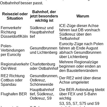
Ostbahnhof besser passt.
Bahnhof, der
Reiseziel oder
jetzt besonders
Warum
Situation
wichtig ist
ICE-Züge dieser Achse
Fernverkehr
Südkreuz und
fahren laut DB von/nach
Richtung
Hauptbahnhof
Südkreuz über den
Düsseldorf/Köln
tief
Tiefbahnhof
Eurocity-Züge nach Polen
Polen-
Gesundbrunnen
fahren ab Ende August
Verbindungen
und Lichtenberg
ab/nach Gesundbrunnen
per Eurocity
über Lichtenberg
Mehrere Regionalzüge
Regionalverkehr
Charlottenburg
beginnen oder enden an
Ost-West
oder Ostbahnhof
den Baustellenrändern
RE2 Richtung
Gesundbrunnen,
Der RE2 wird über diese
Cottbus oder
Ostkreuz,
Achse umgeleitet
Spandau
Schöneweide
Hauptbahnhof
Die BER-Anbindung bleibt
Flughafen BER
tief, Südkreuz,
über FEX und S-Bahn
Ostkreuz, S9
wichtig
S3, S5, S7, S75 und S9