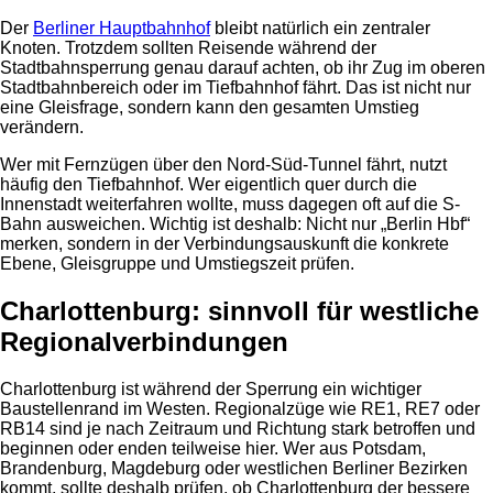
Der
Berliner Hauptbahnhof
bleibt natürlich ein zentraler
Knoten. Trotzdem sollten Reisende während der
Stadtbahnsperrung genau darauf achten, ob ihr Zug im oberen
Stadtbahnbereich oder im Tiefbahnhof fährt. Das ist nicht nur
eine Gleisfrage, sondern kann den gesamten Umstieg
verändern.
Wer mit Fernzügen über den Nord-Süd-Tunnel fährt, nutzt
häufig den Tiefbahnhof. Wer eigentlich quer durch die
Innenstadt weiterfahren wollte, muss dagegen oft auf die S-
Bahn ausweichen. Wichtig ist deshalb: Nicht nur „Berlin Hbf“
merken, sondern in der Verbindungsauskunft die konkrete
Ebene, Gleisgruppe und Umstiegszeit prüfen.
Charlottenburg: sinnvoll für westliche
Regionalverbindungen
Charlottenburg ist während der Sperrung ein wichtiger
Baustellenrand im Westen. Regionalzüge wie RE1, RE7 oder
RB14 sind je nach Zeitraum und Richtung stark betroffen und
beginnen oder enden teilweise hier. Wer aus Potsdam,
Brandenburg, Magdeburg oder westlichen Berliner Bezirken
kommt, sollte deshalb prüfen, ob Charlottenburg der bessere