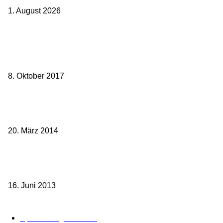
1. August 2026
Beliebte Beiträge
weg.de Bahntickets für 29,90 € (1. Fahrt) und 49,90 € (Hin- und
Rückfahrt)
8. Oktober 2017
Mit dem TGV bereits ab 18,90 € nach Paris – der Hauptstadt
Frankreichs entgegen
20. März 2014
Sparpreis Familie – Mit der ganzen Familie durch ganz Deutschland
ab 49,- Euro
16. Juni 2013
Kategorie-Übersicht
Spezial-Angebote
179