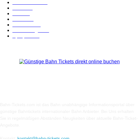
Nachrichten
159
Bahn
127
Hotel
28
Videos
19
BahnCard
19
Verbindungen
18
Sparpreis
16
Über Uns
Bahn-Tickets.com ist das Bahn unabhängige Informationsportal über
günstige Bahntickets internationaler Bahn Anbieter. Bei Uns erhalten
Sie in regelmäßigen Abständen Neugkeiten über aktuelle Bahn-Ticket-
Angebote.
Kontakt:
kontakt@bahn-tickets.com