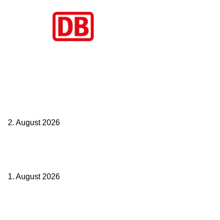
Aktuelle Beiträge
BahnCard vor der Buchung kaufen? Der Fehler kostet viele sofort
Geld
2. August 2026
Ticket weitergeben: Wann Bahntickets übertragbar sind und wann
nicht
1. August 2026
Italien ab 19,99 Euro: Dieser Bahn-Deal macht Sommerurlaub ohne
Flug wieder spannend