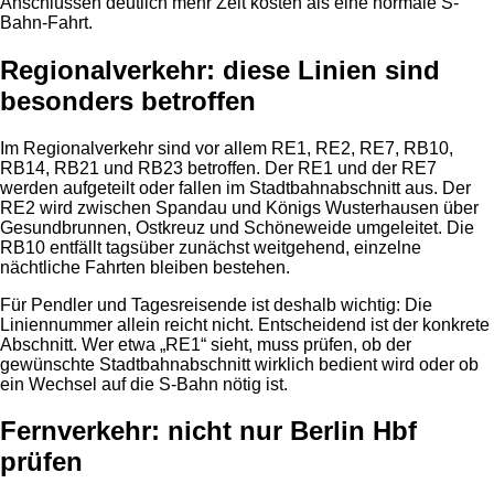
Anschlüssen deutlich mehr Zeit kosten als eine normale S-
Bahn-Fahrt.
Regionalverkehr: diese Linien sind
besonders betroffen
Im Regionalverkehr sind vor allem RE1, RE2, RE7, RB10,
RB14, RB21 und RB23 betroffen. Der RE1 und der RE7
werden aufgeteilt oder fallen im Stadtbahnabschnitt aus. Der
RE2 wird zwischen Spandau und Königs Wusterhausen über
Gesundbrunnen, Ostkreuz und Schöneweide umgeleitet. Die
RB10 entfällt tagsüber zunächst weitgehend, einzelne
nächtliche Fahrten bleiben bestehen.
Für Pendler und Tagesreisende ist deshalb wichtig: Die
Liniennummer allein reicht nicht. Entscheidend ist der konkrete
Abschnitt. Wer etwa „RE1“ sieht, muss prüfen, ob der
gewünschte Stadtbahnabschnitt wirklich bedient wird oder ob
ein Wechsel auf die S-Bahn nötig ist.
Fernverkehr: nicht nur Berlin Hbf
prüfen