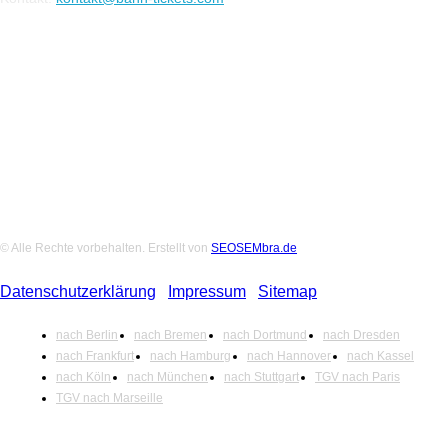
Folge uns auf Social-Media
© Alle Rechte vorbehalten. Erstellt von
SEOSEMbra.de
Datenschutzerklärung
|
Impressum
|
Sitemap
nach Berlin
nach Bremen
nach Dortmund
nach Dresden
nach Frankfurt
nach Hamburg
nach Hannover
nach Kassel
nach Köln
nach München
nach Stuttgart
TGV nach Paris
TGV nach Marseille