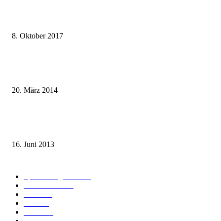
weg.de Bahntickets für 29,90 € (1. Fahrt) und 49,90 € (Hin- und Rückfahr
8. Oktober 2017
Mit dem TGV bereits ab 18,90 € nach Paris – der Hauptstadt Frankreichs
entgegen
20. März 2014
Sparpreis Familie – Mit der ganzen Familie durch ganz Deutschland ab 49
Euro
16. Juni 2013
Kategorie-Übersicht
Spezial-Angebote
179
Nachrichten
160
Bahn
127
Hotel
28
Videos
19
BahnCard
19