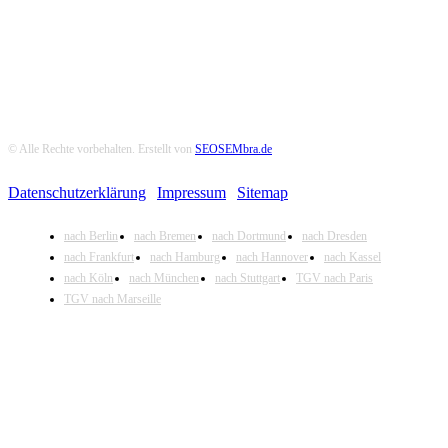
© Alle Rechte vorbehalten. Erstellt von
SEOSEMbra.de
Datenschutzerklärung
|
Impressum
|
Sitemap
nach Berlin
nach Bremen
nach Dortmund
nach Dresden
nach Frankfurt
nach Hamburg
nach Hannover
nach Kassel
nach Köln
nach München
nach Stuttgart
TGV nach Paris
TGV nach Marseille