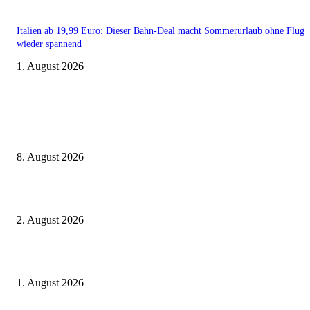
Italien ab 19,99 Euro: Dieser Bahn-Deal macht Sommerurlaub ohne Flug
wieder spannend
1. August 2026
Aktuelle Beiträge
Zugbindung aufgehoben beim Sparpreis: Wann Sie einen anderen Zug ne
dürfen
8. August 2026
BahnCard vor der Buchung kaufen? Der Fehler kostet viele sofort Geld
2. August 2026
Ticket weitergeben: Wann Bahntickets übertragbar sind und wann nicht
1. August 2026
Beliebte Beiträge