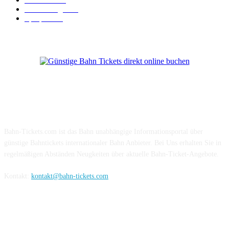
Verbindungen
18
Sparpreis
16
Über Uns
Bahn-Tickets.com ist das Bahn unabhängige Informationsportal über
günstige Bahntickets internationaler Bahn Anbieter. Bei Uns erhalten Sie in
regelmäßigen Abständen Neugkeiten über aktuelle Bahn-Ticket-Angebote.
Kontakt:
kontakt@bahn-tickets.com
Folge uns auf Social-Media