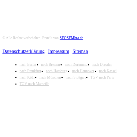
© Alle Rechte vorbehalten. Erstellt von
SEOSEMbra.de
Datenschutzerklärung
|
Impressum
|
Sitemap
nach Berlin
nach Bremen
nach Dortmund
nach Dresden
nach Frankfurt
nach Hamburg
nach Hannover
nach Kassel
nach Köln
nach München
nach Stuttgart
TGV nach Paris
TGV nach Marseille