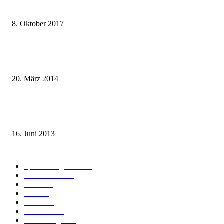
weg.de Bahntickets für 29,90 € (1. Fahrt) und 49,90 € (Hin- und Rückfahr
8. Oktober 2017
Mit dem TGV bereits ab 18,90 € nach Paris – der Hauptstadt Frankreichs
entgegen
20. März 2014
Sparpreis Familie – Mit der ganzen Familie durch ganz Deutschland ab 49
Euro
16. Juni 2013
Kategorie-Übersicht
Spezial-Angebote
179
Nachrichten
159
Bahn
127
Hotel
28
Videos
19
BahnCard
19
Verbindungen
18