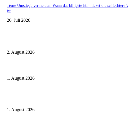
Teure Umstiege vermeiden: Wann das billigste Bahnticket die schlechtere 
ist
26. Juli 2026
Aktuelle Beiträge
BahnCard vor der Buchung kaufen? Der Fehler kostet viele sofort Geld
2. August 2026
Ticket weitergeben: Wann Bahntickets übertragbar sind und wann nicht
1. August 2026
Italien ab 19,99 Euro: Dieser Bahn-Deal macht Sommerurlaub ohne Flug
wieder spannend
1. August 2026
Beliebte Beiträge