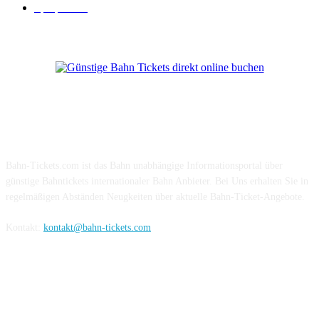
Sparpreis
16
Über Uns
Bahn-Tickets.com ist das Bahn unabhängige Informationsportal über
günstige Bahntickets internationaler Bahn Anbieter. Bei Uns erhalten Sie in
regelmäßigen Abständen Neugkeiten über aktuelle Bahn-Ticket-Angebote.
Kontakt:
kontakt@bahn-tickets.com
Folge uns auf Social-Media