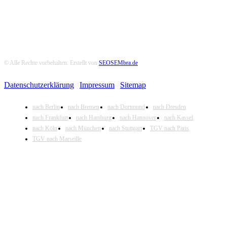
© Alle Rechte vorbehalten. Erstellt von
SEOSEMbra.de
Datenschutzerklärung
|
Impressum
|
Sitemap
nach Berlin
nach Bremen
nach Dortmund
nach Dresden
nach Frankfurt
nach Hamburg
nach Hannover
nach Kassel
nach Köln
nach München
nach Stuttgart
TGV nach Paris
TGV nach Marseille