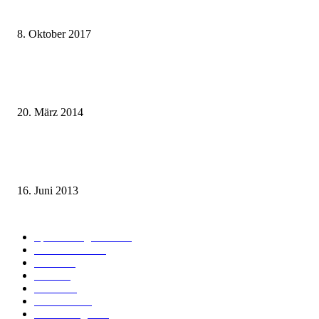
weg.de Bahntickets für 29,90 € (1. Fahrt) und 49,90 € (Hin- und Rückfahr
8. Oktober 2017
Mit dem TGV bereits ab 18,90 € nach Paris – der Hauptstadt Frankreichs
entgegen
20. März 2014
Sparpreis Familie – Mit der ganzen Familie durch ganz Deutschland ab 49
Euro
16. Juni 2013
Kategorie-Übersicht
Spezial-Angebote
179
Nachrichten
159
Bahn
127
Hotel
28
Videos
19
BahnCard
19
Verbindungen
18