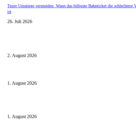
Teure Umstiege vermeiden: Wann das billigste Bahnticket die schlechtere 
ist
26. Juli 2026
Aktuelle Beiträge
BahnCard vor der Buchung kaufen? Der Fehler kostet viele sofort Geld
2. August 2026
Ticket weitergeben: Wann Bahntickets übertragbar sind und wann nicht
1. August 2026
Italien ab 19,99 Euro: Dieser Bahn-Deal macht Sommerurlaub ohne Flug
wieder spannend
1. August 2026
Beliebte Beiträge