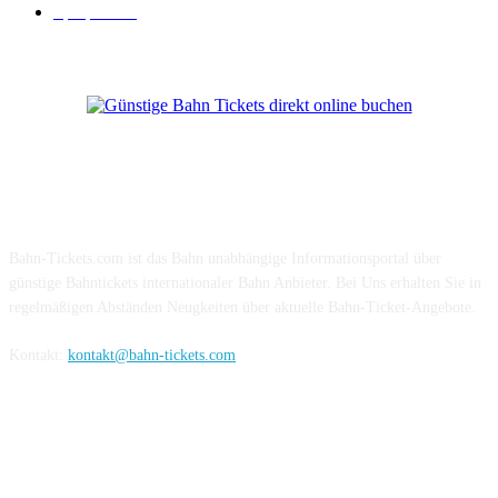
Sparpreis
16
Über Uns
Bahn-Tickets.com ist das Bahn unabhängige Informationsportal über
günstige Bahntickets internationaler Bahn Anbieter. Bei Uns erhalten Sie in
regelmäßigen Abständen Neugkeiten über aktuelle Bahn-Ticket-Angebote.
Kontakt:
kontakt@bahn-tickets.com
Folge uns auf Social-Media