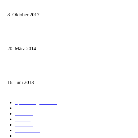
weg.de Bahntickets für 29,90 € (1. Fahrt) und 49,90 € (Hin- und Rückfahr
8. Oktober 2017
Mit dem TGV bereits ab 18,90 € nach Paris – der Hauptstadt Frankreichs
entgegen
20. März 2014
Sparpreis Familie – Mit der ganzen Familie durch ganz Deutschland ab 49
Euro
16. Juni 2013
Kategorie-Übersicht
Spezial-Angebote
179
Nachrichten
160
Bahn
127
Hotel
28
Videos
19
BahnCard
19
Verbindungen
18