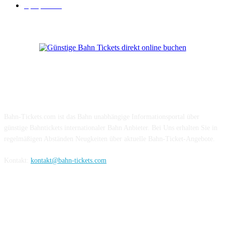
Sparpreis
16
Über Uns
Bahn-Tickets.com ist das Bahn unabhängige Informationsportal über
günstige Bahntickets internationaler Bahn Anbieter. Bei Uns erhalten Sie in
regelmäßigen Abständen Neugkeiten über aktuelle Bahn-Ticket-Angebote.
Kontakt:
kontakt@bahn-tickets.com
Folge uns auf Social-Media