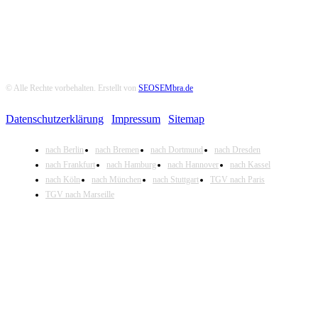
© Alle Rechte vorbehalten. Erstellt von
SEOSEMbra.de
Datenschutzerklärung
|
Impressum
|
Sitemap
nach Berlin
nach Bremen
nach Dortmund
nach Dresden
nach Frankfurt
nach Hamburg
nach Hannover
nach Kassel
nach Köln
nach München
nach Stuttgart
TGV nach Paris
TGV nach Marseille