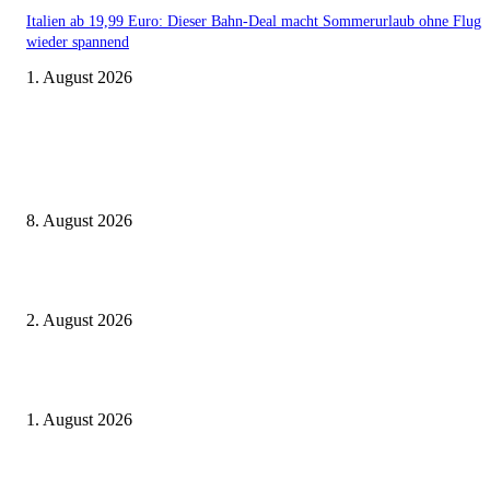
Italien ab 19,99 Euro: Dieser Bahn-Deal macht Sommerurlaub ohne Flug
wieder spannend
1. August 2026
Aktuelle Beiträge
Zugbindung aufgehoben beim Sparpreis: Wann Sie einen anderen Zug ne
dürfen
8. August 2026
BahnCard vor der Buchung kaufen? Der Fehler kostet viele sofort Geld
2. August 2026
Ticket weitergeben: Wann Bahntickets übertragbar sind und wann nicht
1. August 2026
Beliebte Beiträge