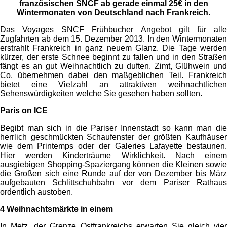
französischen SNCF ab gerade einmal 25€ in den
Wintermonaten von Deutschland nach Frankreich.
Das Voyages SNCF Frühbucher Angebot gilt für alle
Zugfahrten ab dem 15. Dezember 2013. In den Wintermonaten
erstrahlt Frankreich in ganz neuem Glanz. Die Tage werden
kürzer, der erste Schnee beginnt zu fallen und in den Straßen
fängt es an gut Weihnachtlich zu duften. Zimt, Glühwein und
Co. übernehmen dabei den maßgeblichen Teil. Frankreich
bietet eine Vielzahl an attraktiven weihnachtlichen
Sehenswürdigkeiten welche Sie gesehen haben sollten.
Paris on ICE
Begibt man sich in die Pariser Innenstadt so kann man die
herrlich geschmückten Schaufenster der größten Kaufhäuser
wie dem Printemps oder der Galeries Lafayette bestaunen.
Hier werden Kinderträume Wirklichkeit. Nach einem
ausgiebigen Shopping-Spaziergang können die Kleinen sowie
die Großen sich eine Runde auf der von Dezember bis März
aufgebauten Schlittschuhbahn vor dem Pariser Rathaus
ordentlich austoben.
4 Weihnachtsmärkte in einem
In Metz, der Grenze Ostfrankreichs erwarten Sie gleich vier