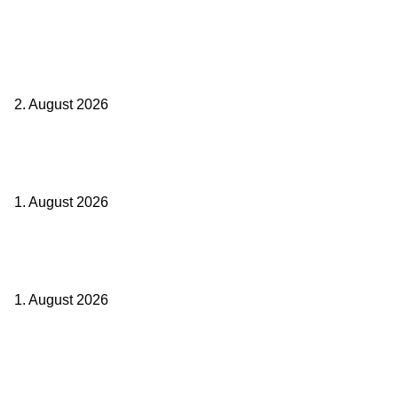
Aktuelle Beiträge
BahnCard vor der Buchung kaufen? Der Fehler kostet viele sofort
Geld
2. August 2026
Ticket weitergeben: Wann Bahntickets übertragbar sind und wann
nicht
1. August 2026
Italien ab 19,99 Euro: Dieser Bahn-Deal macht Sommerurlaub ohne
Flug wieder spannend
1. August 2026
Beliebte Beiträge
weg.de Bahntickets für 29,90 € (1. Fahrt) und 49,90 € (Hin- und
Rückfahrt)