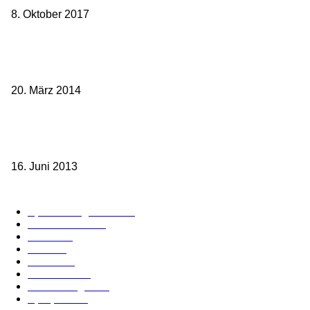
8. Oktober 2017
Mit dem TGV bereits ab 18,90 € nach Paris – der Hauptstadt
Frankreichs entgegen
20. März 2014
Sparpreis Familie – Mit der ganzen Familie durch ganz Deutschland
ab 49,- Euro
16. Juni 2013
Kategorie-Übersicht
Spezial-Angebote
179
Nachrichten
159
Bahn
127
Hotel
28
Videos
19
BahnCard
19
Verbindungen
18
Sparpreis
16