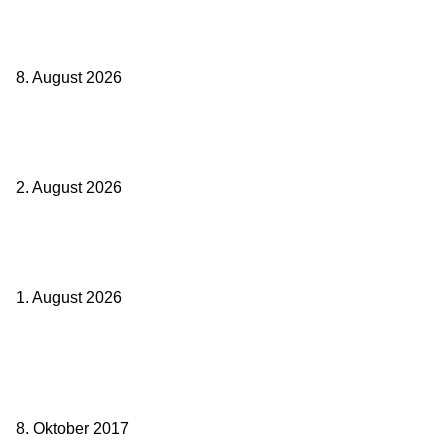
Zugbindung aufgehoben beim Sparpreis: Wann Sie einen anderen
Zug nehmen dürfen
8. August 2026
BahnCard vor der Buchung kaufen? Der Fehler kostet viele sofort
Geld
2. August 2026
Ticket weitergeben: Wann Bahntickets übertragbar sind und wann
nicht
1. August 2026
Beliebte Beiträge
weg.de Bahntickets für 29,90 € (1. Fahrt) und 49,90 € (Hin- und
Rückfahrt)
8. Oktober 2017