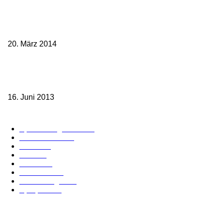
Mit dem TGV bereits ab 18,90 € nach Paris – der Hauptstadt
Frankreichs entgegen
20. März 2014
Sparpreis Familie – Mit der ganzen Familie durch ganz Deutschland
ab 49,- Euro
16. Juni 2013
Kategorie-Übersicht
Spezial-Angebote
179
Nachrichten
160
Bahn
127
Hotel
28
Videos
19
BahnCard
19
Verbindungen
18
Sparpreis
16