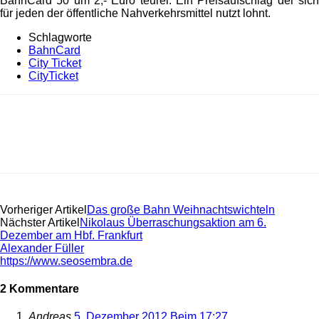
BahnCard 50 um 2,- Euro teurer. Ein Preisaufschlag der sich
für jeden der öffentliche Nahverkehrsmittel nutzt lohnt.
Schlagworte
BahnCard
City Ticket
CityTicket
Vorheriger Artikel
Das große Bahn Weihnachtswichteln
Nächster Artikel
Nikolaus Überraschungsaktion am 6.
Dezember am Hbf. Frankfurt
Alexander Füller
https://www.seosembra.de
2 Kommentare
Andreas
5. Dezember 2012 Beim 17:27