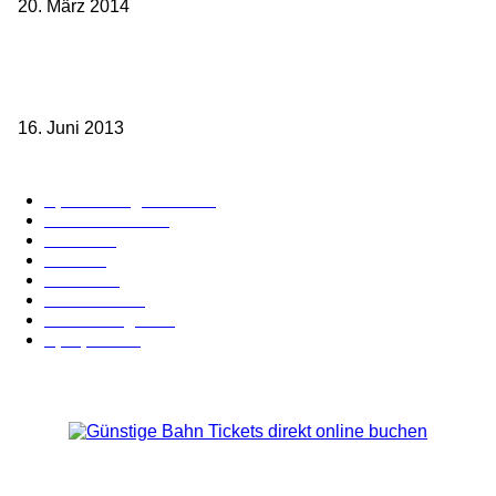
20. März 2014
Sparpreis Familie – Mit der ganzen Familie durch ganz Deutschland
ab 49,- Euro
16. Juni 2013
Kategorie-Übersicht
Spezial-Angebote
179
Nachrichten
160
Bahn
127
Hotel
28
Videos
19
BahnCard
19
Verbindungen
18
Sparpreis
16