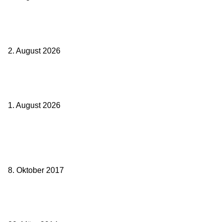
BahnCard vor der Buchung kaufen? Der Fehler kostet viele sofort
Geld
2. August 2026
Ticket weitergeben: Wann Bahntickets übertragbar sind und wann
nicht
1. August 2026
Beliebte Beiträge
weg.de Bahntickets für 29,90 € (1. Fahrt) und 49,90 € (Hin- und
Rückfahrt)
8. Oktober 2017
Mit dem TGV bereits ab 18,90 € nach Paris – der Hauptstadt
Frankreichs entgegen