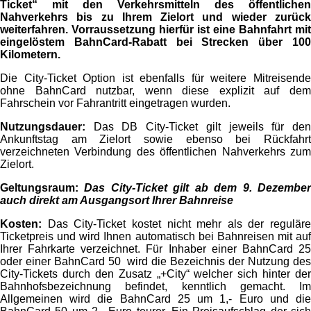
Ticket“ mit den Verkehrsmitteln des öffentlichen
Nahverkehrs bis zu Ihrem Zielort und wieder zurück
weiterfahren. Vorraussetzung hierfür ist eine Bahnfahrt mit
eingelöstem BahnCard-Rabatt bei Strecken über 100
Kilometern.
Die City-Ticket Option ist ebenfalls für weitere Mitreisende
ohne BahnCard nutzbar, wenn diese explizit auf dem
Fahrschein vor Fahrantritt eingetragen wurden.
Nutzungsdauer:
Das DB City-Ticket gilt jeweils für den
Ankunftstag am Zielort sowie ebenso bei Rückfahrt
verzeichneten Verbindung des öffentlichen Nahverkehrs zum
Zielort.
Geltungsraum:
Das City-Ticket gilt ab dem 9. Dezembe
auch direkt am Ausgangsort Ihrer Bahnreise
Kosten:
Das City-Ticket kostet nicht mehr als der reguläre
Ticketpreis und wird Ihnen automatisch bei Bahnreisen mit auf
Ihrer Fahrkarte verzeichnet. Für Inhaber einer BahnCard 25
oder einer BahnCard 50 wird die Bezeichnis der Nutzung des
City-Tickets durch den Zusatz „+City“ welcher sich hinter der
Bahnhofsbezeichnung befindet, kenntlich gemacht. Im
Allgemeinen wird die BahnCard 25 um 1,- Euro und die