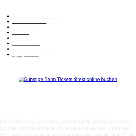
Kategorie-Übersicht
Spezial-Angebote
179
Nachrichten
160
Bahn
127
Hotel
28
Videos
19
BahnCard
19
Verbindungen
18
Sparpreis
16
Über Uns
Bahn-Tickets.com ist das Bahn unabhängige Informationsportal über
günstige Bahntickets internationaler Bahn Anbieter. Bei Uns erhalten
Sie in regelmäßigen Abständen Neugkeiten über aktuelle Bahn-Ticket-