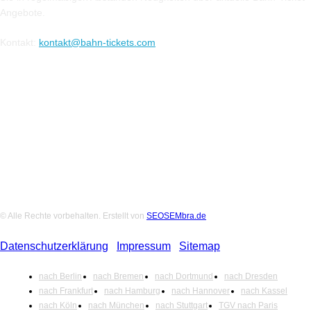
Angebote.
Kontakt:
kontakt@bahn-tickets.com
Folge uns auf Social-Media
© Alle Rechte vorbehalten. Erstellt von
SEOSEMbra.de
Datenschutzerklärung
|
Impressum
|
Sitemap
nach Berlin
nach Bremen
nach Dortmund
nach Dresden
nach Frankfurt
nach Hamburg
nach Hannover
nach Kassel
nach Köln
nach München
nach Stuttgart
TGV nach Paris