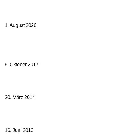
Ticket weitergeben: Wann Bahntickets übertragbar sind und wann
nicht
1. August 2026
Beliebte Beiträge
weg.de Bahntickets für 29,90 € (1. Fahrt) und 49,90 € (Hin- und
Rückfahrt)
8. Oktober 2017
Mit dem TGV bereits ab 18,90 € nach Paris – der Hauptstadt
Frankreichs entgegen
20. März 2014
Sparpreis Familie – Mit der ganzen Familie durch ganz Deutschland
ab 49,- Euro
16. Juni 2013