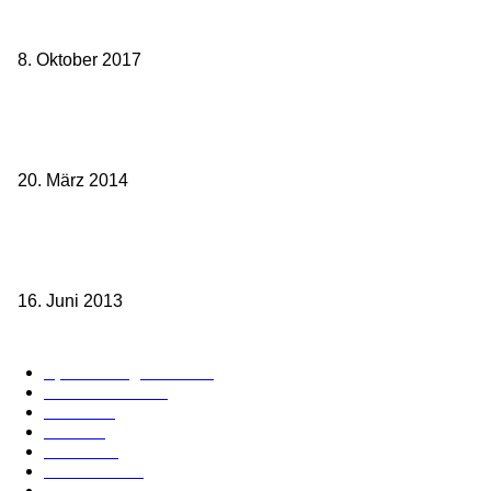
weg.de Bahntickets für 29,90 € (1. Fahrt) und 49,90 € (Hin- und
Rückfahrt)
8. Oktober 2017
Mit dem TGV bereits ab 18,90 € nach Paris – der Hauptstadt
Frankreichs entgegen
20. März 2014
Sparpreis Familie – Mit der ganzen Familie durch ganz Deutschland
ab 49,- Euro
16. Juni 2013
Kategorie-Übersicht
Spezial-Angebote
179
Nachrichten
160
Bahn
127
Hotel
28
Videos
19
BahnCard
19
Verbindungen
18