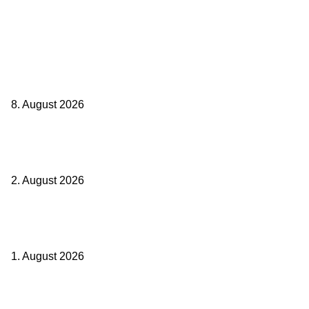
Aktuelle Beiträge
Zugbindung aufgehoben beim Sparpreis: Wann Sie einen anderen
Zug nehmen dürfen
8. August 2026
BahnCard vor der Buchung kaufen? Der Fehler kostet viele sofort
Geld
2. August 2026
Ticket weitergeben: Wann Bahntickets übertragbar sind und wann
nicht
1. August 2026
Beliebte Beiträge