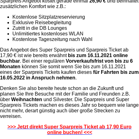
Sparpreis Angebot kostet gerade einmal
26,90 €
und beinhaltet
zusätzlichen Komfort wie z.B.:
Kostenlose Sitzplatzreservierung
Exklusive Reisebegleitung
Zutritt in die DB Lounges
Unlimitiertes kostenloses WLAN
Kostenlose Tageszeitung nach Wahl
Das Angebot des Super Sparpreis und Sparpreis Ticket ab
17,90 € ist wie bereits erwähnt
bis zum 16.11.2021 online
buchbar
. Bei einer regulären
Vorverkaufsfrist von bis zu 6
Monaten
können Sie somit wenn Sie bis zum 16.11.2021
eines der Sparpreis Tickets kaufen dieses
für Fahrten bis zum
16.05.2022 in Anspruch nehmen
.
Denken Sie also bereite heute schon an die Zukunft und
planen Sie Ihre Besuche mit der Familie und Freunden z.B.
über
Weihnachten
und Silvester. Die Sparpreis und Super
Sparpreis Tickets machen es dieses Jahr so bequem wie lange
nicht mehr, derart günstig auch über große Strecken zu
verreisen.
>>> Jetzt direkt Super Sparpreis Ticket ab 17,90 Euro
online buchen! <<<