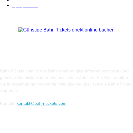
Sparpreis
16
Über Uns
Bahn-Tickets.com ist das Bahn unabhängige Informationsportal über
günstige Bahntickets internationaler Bahn Anbieter. Bei Uns erhalten
Sie in regelmäßigen Abständen Neugkeiten über aktuelle Bahn-Ticket-
Angebote.
Kontakt:
kontakt@bahn-tickets.com
Folge uns auf Social-Media