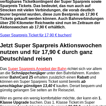
verfügbares Ticketkontingent der Super Sparpreis sowie
Sparpreis Tickets. Das bedeutet, das nun auch auf
Strecken mit vielen Verbindungen, die vorab deutlich
teurer bepreist wurden, diese zum Bestpreis ab 17,90 €
Tickets gekauft werden können. Auch Bahnverbindungen
über 250 Kilometer Reichweite sind nun im Zeitraum der
Aktionswochen ab 17,90 € erhältlich.
Super Sparpreis Ticket für 17,90 € buchen!
Jetzt Super Sparpreis Aktionswochen
nutzen und für 17,90 € durch ganz
Deutschland reisen
Das
Super Sparpreis Angebot der Bahn
richtet sich vor allem
an die
Schnäppchenjäger
unter den Bahnfahrern. Kunden
einer
BahnCard 25
erhalten zusätzlich einen
Rabatt
und
können ein Super Sparpreis Ticket somit bereits
ab
unschlagbar günstigen 13,40 €
kaufen. Derart bequem und
günstig gelangen Sie selten an Ihr Reiseziel.
Wer es gerne ein wenig komfortabler möchte, der kann ein
1.
Klasse Upgrade
buchen. Das 1. Klasse Ticket im Super