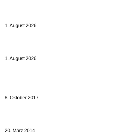
Ticket weitergeben: Wann Bahntickets übertragbar sind und wann
nicht
1. August 2026
Italien ab 19,99 Euro: Dieser Bahn-Deal macht Sommerurlaub ohne
Flug wieder spannend
1. August 2026
Beliebte Beiträge
weg.de Bahntickets für 29,90 € (1. Fahrt) und 49,90 € (Hin- und
Rückfahrt)
8. Oktober 2017
Mit dem TGV bereits ab 18,90 € nach Paris – der Hauptstadt
Frankreichs entgegen
20. März 2014