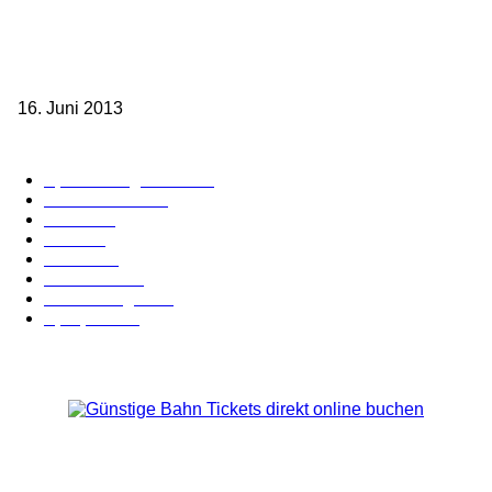
Sparpreis Familie – Mit der ganzen Familie durch ganz Deutschland
ab 49,- Euro
16. Juni 2013
Kategorie-Übersicht
Spezial-Angebote
179
Nachrichten
159
Bahn
127
Hotel
28
Videos
19
BahnCard
19
Verbindungen
18
Sparpreis
16