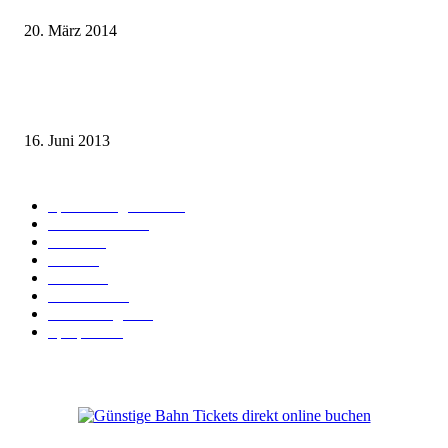
20. März 2014
Sparpreis Familie – Mit der ganzen Familie durch ganz Deutschland ab 49
Euro
16. Juni 2013
Kategorie-Übersicht
Spezial-Angebote
179
Nachrichten
159
Bahn
127
Hotel
28
Videos
19
BahnCard
19
Verbindungen
18
Sparpreis
16