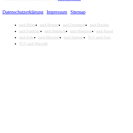
Datenschutzerklärung
|
Impressum
|
Sitemap
nach Berlin
nach Bremen
nach Dortmund
nach Dresden
nach Frankfurt
nach Hamburg
nach Hannover
nach Kassel
nach Köln
nach München
nach Stuttgart
TGV nach Paris
TGV nach Marseille