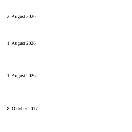
BahnCard vor der Buchung kaufen? Der Fehler kostet viele sofort Geld
2. August 2026
Ticket weitergeben: Wann Bahntickets übertragbar sind und wann nicht
1. August 2026
Italien ab 19,99 Euro: Dieser Bahn-Deal macht Sommerurlaub ohne Flug
wieder spannend
1. August 2026
Beliebte Beiträge
weg.de Bahntickets für 29,90 € (1. Fahrt) und 49,90 € (Hin- und Rückfahr
8. Oktober 2017
Mit dem TGV bereits ab 18,90 € nach Paris – der Hauptstadt Frankreichs
entgegen