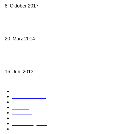
8. Oktober 2017
Mit dem TGV bereits ab 18,90 € nach Paris – der Hauptstadt
Frankreichs entgegen
20. März 2014
Sparpreis Familie – Mit der ganzen Familie durch ganz Deutschland
ab 49,- Euro
16. Juni 2013
Kategorie-Übersicht
Spezial-Angebote
179
Nachrichten
159
Bahn
127
Hotel
28
Videos
19
BahnCard
19
Verbindungen
18
Sparpreis
16