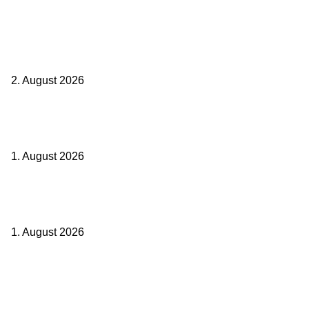
Aktuelle Beiträge
BahnCard vor der Buchung kaufen? Der Fehler kostet viele sofort
Geld
2. August 2026
Ticket weitergeben: Wann Bahntickets übertragbar sind und wann
nicht
1. August 2026
Italien ab 19,99 Euro: Dieser Bahn-Deal macht Sommerurlaub ohne
Flug wieder spannend
1. August 2026
Beliebte Beiträge
weg.de Bahntickets für 29,90 € (1. Fahrt) und 49,90 € (Hin- und
Rückfahrt)