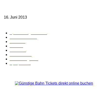
Sparpreis Familie – Mit der ganzen Familie durch ganz Deutschland
ab 49,- Euro
16. Juni 2013
Kategorie-Übersicht
Spezial-Angebote
179
Nachrichten
159
Bahn
127
Hotel
28
Videos
19
BahnCard
19
Verbindungen
18
Sparpreis
16
Über Uns