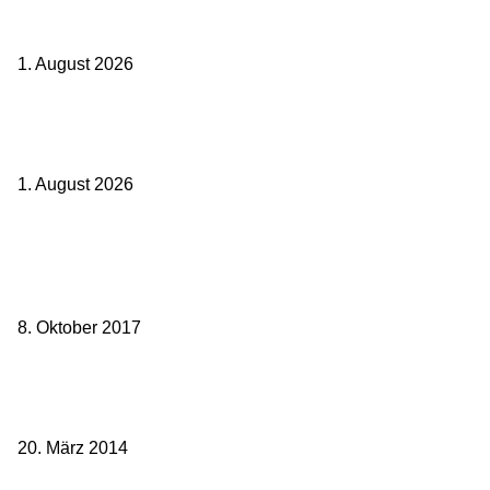
Ticket weitergeben: Wann Bahntickets übertragbar sind und wann
nicht
1. August 2026
Italien ab 19,99 Euro: Dieser Bahn-Deal macht Sommerurlaub ohne
Flug wieder spannend
1. August 2026
Beliebte Beiträge
weg.de Bahntickets für 29,90 € (1. Fahrt) und 49,90 € (Hin- und
Rückfahrt)
8. Oktober 2017
Mit dem TGV bereits ab 18,90 € nach Paris – der Hauptstadt
Frankreichs entgegen
20. März 2014