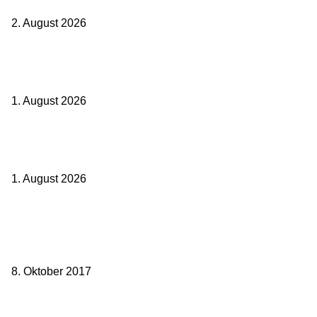
Geld
2. August 2026
Ticket weitergeben: Wann Bahntickets übertragbar sind und wann
nicht
1. August 2026
Italien ab 19,99 Euro: Dieser Bahn-Deal macht Sommerurlaub ohne
Flug wieder spannend
1. August 2026
Beliebte Beiträge
weg.de Bahntickets für 29,90 € (1. Fahrt) und 49,90 € (Hin- und
Rückfahrt)
8. Oktober 2017
Mit dem TGV bereits ab 18,90 € nach Paris – der Hauptstadt