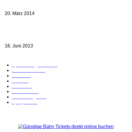
Frankreichs entgegen
20. März 2014
Sparpreis Familie – Mit der ganzen Familie durch ganz Deutschland
ab 49,- Euro
16. Juni 2013
Kategorie-Übersicht
Spezial-Angebote
179
Nachrichten
159
Bahn
127
Hotel
28
Videos
19
BahnCard
19
Verbindungen
18
Sparpreis
16