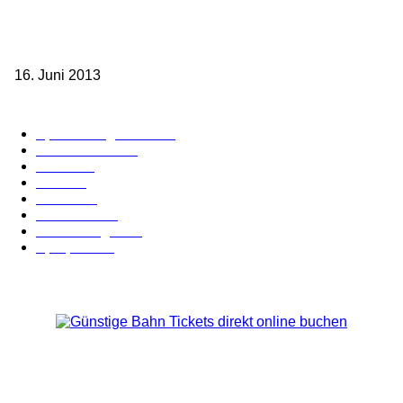
Sparpreis Familie – Mit der ganzen Familie durch ganz Deutschland
ab 49,- Euro
16. Juni 2013
Kategorie-Übersicht
Spezial-Angebote
179
Nachrichten
160
Bahn
127
Hotel
28
Videos
19
BahnCard
19
Verbindungen
18
Sparpreis
16
Über Uns