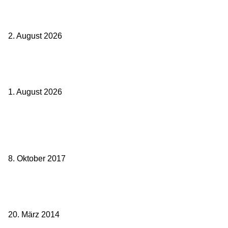
BahnCard vor der Buchung kaufen? Der Fehler kostet viele sofort
Geld
2. August 2026
Ticket weitergeben: Wann Bahntickets übertragbar sind und wann
nicht
1. August 2026
Beliebte Beiträge
weg.de Bahntickets für 29,90 € (1. Fahrt) und 49,90 € (Hin- und
Rückfahrt)
8. Oktober 2017
Mit dem TGV bereits ab 18,90 € nach Paris – der Hauptstadt
Frankreichs entgegen
20. März 2014