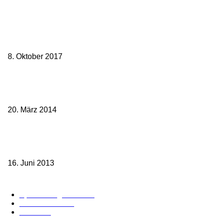
Beliebte Beiträge
weg.de Bahntickets für 29,90 € (1. Fahrt) und 49,90 € (Hin- und
Rückfahrt)
8. Oktober 2017
Mit dem TGV bereits ab 18,90 € nach Paris – der Hauptstadt
Frankreichs entgegen
20. März 2014
Sparpreis Familie – Mit der ganzen Familie durch ganz Deutschland
ab 49,- Euro
16. Juni 2013
Kategorie-Übersicht
Spezial-Angebote
179
Nachrichten
159
Bahn
127