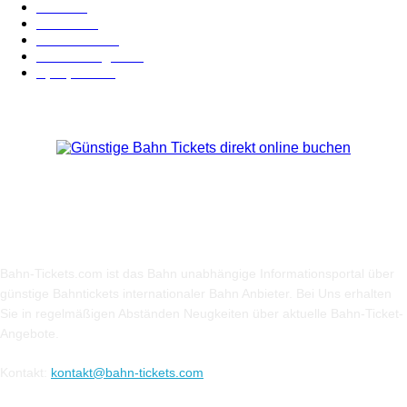
Hotel
28
Videos
19
BahnCard
19
Verbindungen
18
Sparpreis
16
Über Uns
Bahn-Tickets.com ist das Bahn unabhängige Informationsportal über
günstige Bahntickets internationaler Bahn Anbieter. Bei Uns erhalten
Sie in regelmäßigen Abständen Neugkeiten über aktuelle Bahn-Ticket-
Angebote.
Kontakt:
kontakt@bahn-tickets.com