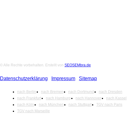
Folge uns auf Social-Media
© Alle Rechte vorbehalten. Erstellt von
SEOSEMbra.de
Datenschutzerklärung
|
Impressum
|
Sitemap
nach Berlin
nach Bremen
nach Dortmund
nach Dresden
nach Frankfurt
nach Hamburg
nach Hannover
nach Kassel
nach Köln
nach München
nach Stuttgart
TGV nach Paris
TGV nach Marseille