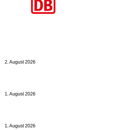
Aktuelle Beiträge
BahnCard vor der Buchung kaufen? Der Fehler kostet viele sofort
Geld
2. August 2026
Ticket weitergeben: Wann Bahntickets übertragbar sind und wann
nicht
1. August 2026
Italien ab 19,99 Euro: Dieser Bahn-Deal macht Sommerurlaub ohne
Flug wieder spannend
1. August 2026