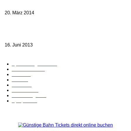
Frankreichs entgegen
20. März 2014
Sparpreis Familie – Mit der ganzen Familie durch ganz Deutschland
ab 49,- Euro
16. Juni 2013
Kategorie-Übersicht
Spezial-Angebote
179
Nachrichten
160
Bahn
127
Hotel
28
Videos
19
BahnCard
19
Verbindungen
18
Sparpreis
16