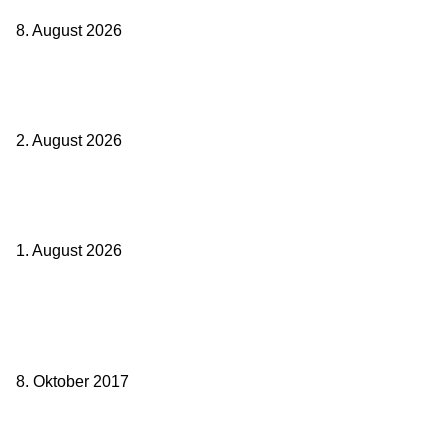
8. August 2026
BahnCard vor der Buchung kaufen? Der Fehler kostet viele sofort
Geld
2. August 2026
Ticket weitergeben: Wann Bahntickets übertragbar sind und wann
nicht
1. August 2026
Beliebte Beiträge
weg.de Bahntickets für 29,90 € (1. Fahrt) und 49,90 € (Hin- und
Rückfahrt)
8. Oktober 2017
Mit dem TGV bereits ab 18,90 € nach Paris – der Hauptstadt