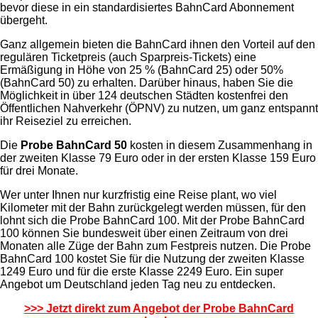
bevor diese in ein standardisiertes BahnCard Abonnement
übergeht.
Ganz allgemein bieten die BahnCard ihnen den Vorteil auf den
regulären Ticketpreis (auch Sparpreis-Tickets) eine
Ermäßigung in Höhe von 25 % (BahnCard 25) oder 50%
(BahnCard 50) zu erhalten. Darüber hinaus, haben Sie die
Möglichkeit in über 124 deutschen Städten kostenfrei den
Öffentlichen Nahverkehr (ÖPNV) zu nutzen, um ganz entspannt
ihr Reiseziel zu erreichen.
Die
Probe BahnCard 50
kosten in diesem Zusammenhang in
der zweiten Klasse 79 Euro oder in der ersten Klasse 159 Euro
für drei Monate.
Wer unter Ihnen nur kurzfristig eine Reise plant, wo viel
Kilometer mit der Bahn zurückgelegt werden müssen, für den
lohnt sich die Probe BahnCard 100. Mit der Probe BahnCard
100 können Sie bundesweit über einen Zeitraum von drei
Monaten alle Züge der Bahn zum Festpreis nutzen. Die Probe
BahnCard 100 kostet Sie für die Nutzung der zweiten Klasse
1249 Euro und für die erste Klasse 2249 Euro. Ein super
Angebot um Deutschland jeden Tag neu zu entdecken.
>>> Jetzt direkt zum Angebot der Probe BahnCard