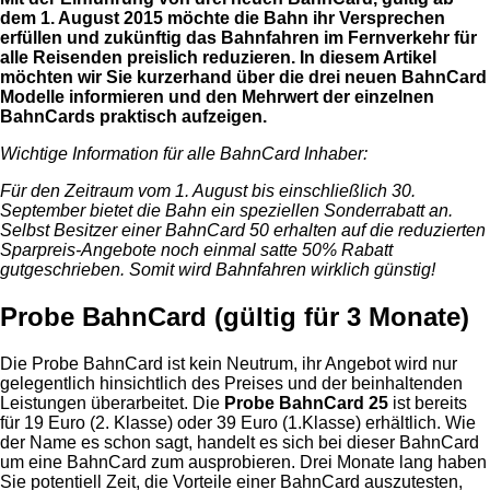
dem 1. August 2015 möchte die Bahn ihr Versprechen
erfüllen und zukünftig das Bahnfahren im Fernverkehr für
alle Reisenden preislich reduzieren. In diesem Artikel
möchten wir Sie kurzerhand über die drei neuen BahnCard
Modelle informieren und den Mehrwert der einzelnen
BahnCards praktisch aufzeigen.
Wichtige Information für alle BahnCard Inhaber:
Für den Zeitraum vom 1. August bis einschließlich 30.
September bietet die Bahn ein speziellen Sonderrabatt an.
Selbst Besitzer einer BahnCard 50 erhalten auf die reduzierten
Sparpreis-Angebote noch einmal satte 50% Rabatt
gutgeschrieben. Somit wird Bahnfahren wirklich günstig!
Probe BahnCard (gültig für 3 Monate)
Die Probe BahnCard ist kein Neutrum, ihr Angebot wird nur
gelegentlich hinsichtlich des Preises und der beinhaltenden
Leistungen überarbeitet. Die
Probe BahnCard 25
ist bereits
für 19 Euro (2. Klasse) oder 39 Euro (1.Klasse) erhältlich. Wie
der Name es schon sagt, handelt es sich bei dieser BahnCard
um eine BahnCard zum ausprobieren. Drei Monate lang haben
Sie potentiell Zeit, die Vorteile einer BahnCard auszutesten,