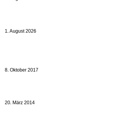
Ticket weitergeben: Wann Bahntickets übertragbar sind und wann
nicht
1. August 2026
Beliebte Beiträge
weg.de Bahntickets für 29,90 € (1. Fahrt) und 49,90 € (Hin- und
Rückfahrt)
8. Oktober 2017
Mit dem TGV bereits ab 18,90 € nach Paris – der Hauptstadt
Frankreichs entgegen
20. März 2014
Sparpreis Familie – Mit der ganzen Familie durch ganz Deutschland
ab 49,- Euro