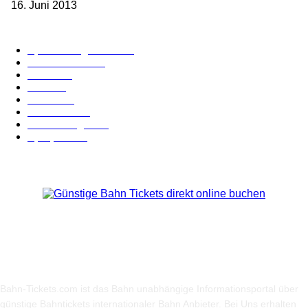
16. Juni 2013
Kategorie-Übersicht
Spezial-Angebote
179
Nachrichten
160
Bahn
127
Hotel
28
Videos
19
BahnCard
19
Verbindungen
18
Sparpreis
16
Über Uns
Bahn-Tickets.com ist das Bahn unabhängige Informationsportal über
günstige Bahntickets internationaler Bahn Anbieter. Bei Uns erhalten