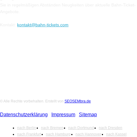
Sie in regelmäßigen Abständen Neugkeiten über aktuelle Bahn-Ticket-
Angebote.
Kontakt:
kontakt@bahn-tickets.com
Folge uns auf Social-Media
© Alle Rechte vorbehalten. Erstellt von
SEOSEMbra.de
Datenschutzerklärung
|
Impressum
|
Sitemap
nach Berlin
nach Bremen
nach Dortmund
nach Dresden
nach Frankfurt
nach Hamburg
nach Hannover
nach Kassel