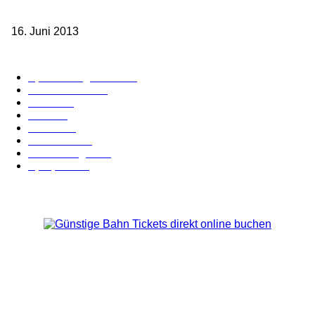
ab 49,- Euro
16. Juni 2013
Kategorie-Übersicht
Spezial-Angebote
179
Nachrichten
159
Bahn
127
Hotel
28
Videos
19
BahnCard
19
Verbindungen
18
Sparpreis
16
Über Uns