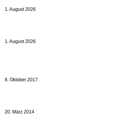
1. August 2026
Italien ab 19,99 Euro: Dieser Bahn-Deal macht Sommerurlaub ohne
Flug wieder spannend
1. August 2026
Beliebte Beiträge
weg.de Bahntickets für 29,90 € (1. Fahrt) und 49,90 € (Hin- und
Rückfahrt)
8. Oktober 2017
Mit dem TGV bereits ab 18,90 € nach Paris – der Hauptstadt
Frankreichs entgegen
20. März 2014
Sparpreis Familie – Mit der ganzen Familie durch ganz Deutschland